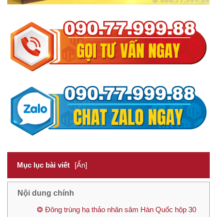
Mục lục bài viết
[Ẩn]
Nội dung chính
❂ Đông trùng hạ thảo nhân sâm Hàn Quốc hộp 30