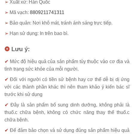
➢
Xuất xứ: Hàn Quốc
➢
Mã vạch:
8809211741311
➢
Bảo quản: Nơi khô mát, tránh ánh sáng trực tiếp.
➢
Hạn sử dụng: In trên bao bì.
❂
Lưu ý:
✔
Mức độ hiệu quả của sản phẩm tùy thuộc vào cơ địa và
tình trạng sức khỏe của mỗi người.
✔
Đối với người có tiền sử bệnh hay cơ thể dễ bị dị ứng
với các thành phần khác thì nên tham khảo ý kiến bác sĩ
trước khi sử dụng
✔
Đây là sản phẩm bổ sung dinh dưỡng, không phải là
thuố.c chữa bệnh, không có chức năng thay thế thuố.c
chữa bệnh.
✔
Để đảm bảo chọn và sử dụng đúng sản phẩm hiệu quả