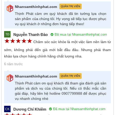
Nhansamthinhphat.com
QUẢN TRỊ VIÊN
Thịnh Phát cảm ơn quý khách đã tin tưởng lựa chọn
sản phẩm của chúng tôi. Hy vọng sẽ tiếp tục được phục
vụ quý khách ở những đơn hàng tiếp theo!
Nguyễn Thanh Đào
Đã mua tại Nhansamthinhphat.com
TĐ
☆
★
☆
★
☆
★
☆
★
☆
★
Chăm sóc sức khỏe là một việc làm nên làm từ
sớm, không phải đến già mới bắt đầu đâu. Nhưng phải tham
khảo lựa chọn hàng chính hãng chất lượng nha.
6 năm trước
Nhansamthinhphat.com
QUẢN TRỊ VIÊN
Thịnh Phát cảm ơn quý khách đã tham gia đánh giá sản
phẩm và dịch vụ của chúng tôi. Nếu có thắc mắc cần
giải đáp, hãy liên hệ hotline 0907799988 để được phục
vụ nhanh chóng nhé
Dương Chí Khiêm
Đã mua tại Nhansamthinhphat.com
CK