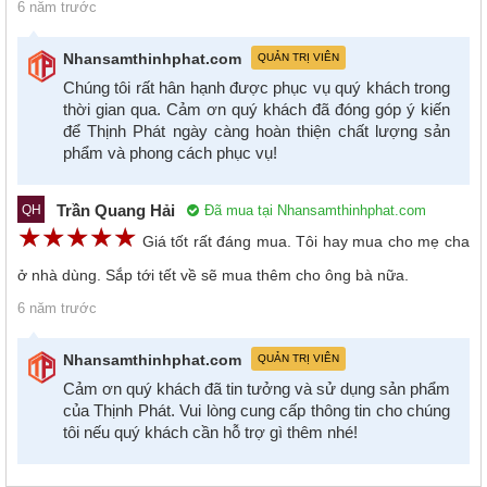
6 năm trước
Nhansamthinhphat.com
QUẢN TRỊ VIÊN
Chúng tôi rất hân hạnh được phục vụ quý khách trong
thời gian qua. Cảm ơn quý khách đã đóng góp ý kiến
để Thịnh Phát ngày càng hoàn thiện chất lượng sản
phẩm và phong cách phục vụ!
Trần Quang Hải
Đã mua tại Nhansamthinhphat.com
QH
☆
★
☆
★
☆
★
☆
★
☆
★
Giá tốt rất đáng mua. Tôi hay mua cho mẹ cha
ở nhà dùng. Sắp tới tết về sẽ mua thêm cho ông bà nữa.
6 năm trước
Nhansamthinhphat.com
QUẢN TRỊ VIÊN
Cảm ơn quý khách đã tin tưởng và sử dụng sản phẩm
của Thịnh Phát. Vui lòng cung cấp thông tin cho chúng
tôi nếu quý khách cần hỗ trợ gì thêm nhé!