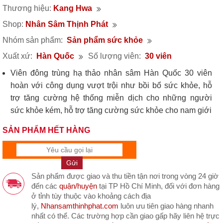
Thương hiệu:
Kang Hwa
Shop:
Nhân Sâm Thịnh Phát
Nhóm sản phẩm:
Sản phẩm sức khỏe
Xuất xứ:
Hàn Quốc
Số lượng viên:
30 viên
Viên đông trùng hạ thảo nhân sâm Hàn Quốc 30 viên
hoàn​ với công dụng vượt trội như bồi bổ sức khỏe, hỗ
trợ tăng cường hệ thống miễn dịch cho những người
sức khỏe kém, hỗ trợ tăng cường sức khỏe cho nam giới
Sự kết hợp hoàn hảo giữa đông trùng và nhân sâm sẽ
SẢN PHẨM HẾT HÀNG
giúp tăng khả năng bồi bổ cho cơ thể.
Hộp gỗ sang trọng, sản phẩm chất lượng và tốt với sức
khỏe nên thường được chọn làm quà tặng sức khỏe cao
cấp cho người thân, bạn bè, đối tác khách hàng trong
Sản phẩm được giao và thu tiền tận nơi trong vòng 24 giờ
những dịp quan trọng
đến các
quận/huyện
tại TP Hồ Chí Minh, đối với đơn hàng
ở tỉnh tùy thuộc vào khoảng cách địa
lý,
Nhansamthinhphat.com
luôn ưu tiên giao hàng nhanh
nhất có thể. Các trường hợp cần giao gấp hãy liên hệ trực