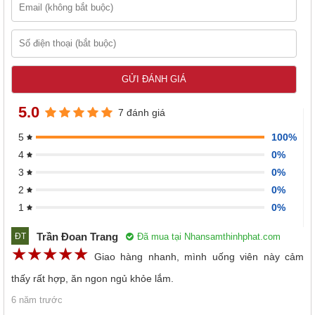
5.0
7 đánh giá
100%
5
0%
4
0%
3
0%
2
0%
1
Trần Đoan Trang
Đã mua tại Nhansamthinhphat.com
ĐT
☆
★
☆
★
☆
★
☆
★
☆
★
Giao hàng nhanh, mình uống viên này cảm
thấy rất hợp, ăn ngon ngủ khỏe lắm.
6 năm trước