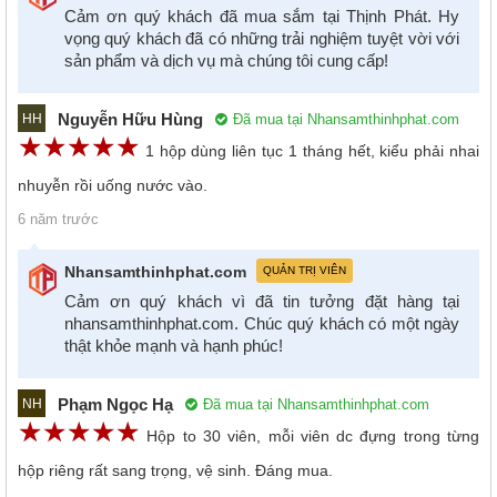
Cảm ơn quý khách đã mua sắm tại Thịnh Phát. Hy
vọng quý khách đã có những trải nghiệm tuyệt vời với
sản phẩm và dịch vụ mà chúng tôi cung cấp!
Nguyễn Hữu Hùng
Đã mua tại Nhansamthinhphat.com
HH
☆
★
☆
★
☆
★
☆
★
☆
★
1 hộp dùng liên tục 1 tháng hết, kiểu phải nhai
nhuyễn rồi uống nước vào.
6 năm trước
Nhansamthinhphat.com
QUẢN TRỊ VIÊN
Cảm ơn quý khách vì đã tin tưởng đặt hàng tại
nhansamthinhphat.com. Chúc quý khách có một ngày
thật khỏe mạnh và hạnh phúc!
Phạm Ngọc Hạ
Đã mua tại Nhansamthinhphat.com
NH
☆
★
☆
★
☆
★
☆
★
☆
★
Hộp to 30 viên, mỗi viên dc đựng trong từng
hộp riêng rất sang trọng, vệ sinh. Đáng mua.