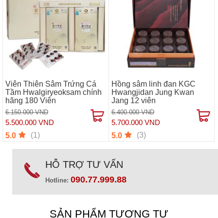
Viên Thiên Sâm Trứng Cá
Hồng sâm linh đan KGC
Tầm Hwalgiryeoksam chính
Hwangjidan Jung Kwan
hãng 180 Viên
Jang 12 viên
6.150.000 VND
6.400.000 VND
5.500.000 VND
5.700.000 VND
(1)
(3)
5.0
5.0
HỖ TRỢ TƯ VẤN
090.77.999.88
Hotline:
SẢN PHẨM TƯƠNG TỰ