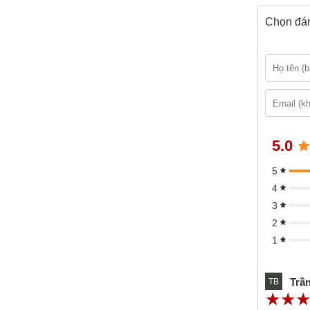
Chọn đán
5.0
5
✪
Cũng 
4
nhiều b
3
công dụ
2
2. T
1
Trầ
TB
☆
★
☆
★