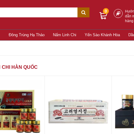
0
Hướ
dẫn 
hàng
c
Đông Trùng Hạ Thảo
Nấm Linh Chi
Yến Sào Khánh Hòa
Dầ
H CHI HÀN QUỐC