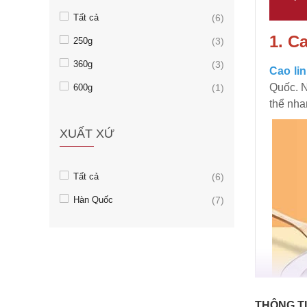
Tất cả
(6)
1. C
250g
(3)
360g
(3)
Cao li
Quốc. N
600g
(1)
thể nha
XUẤT XỨ
Tất cả
(6)
Hàn Quốc
(7)
THÔNG TI