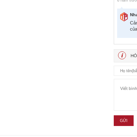
6 năm trư
Nh
Cảm
của
HỎ