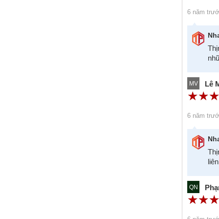
6 năm trư
Nh
Thị
nhữ
Lê 
MV
☆
★
☆
★
6 năm trư
Nh
Thị
liê
Phạ
QN
☆
★
☆
★