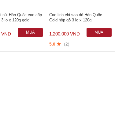
hi núi Hàn Quốc cao cấp
Cao linh chi sao đỏ Hàn Quốc
 3 lọ x 120g gold
Gold hộp gỗ 3 lọ x 120g
MUA
MUA
0 VND
1.200.000 VND
NGAY
NGAY
)
(2)
5.0