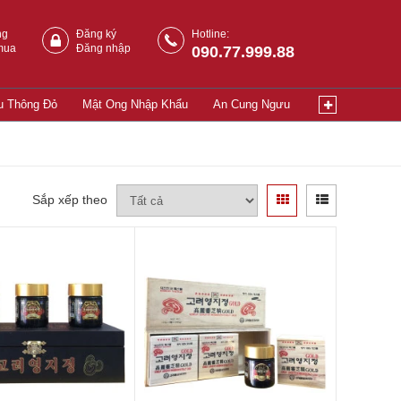
ng
Đăng ký
Hotline:
mua
Đăng nhập
090.77.999.88
u Thông Đỏ
Mật Ong Nhập Khẩu
An Cung Ngưu
Sắp xếp theo