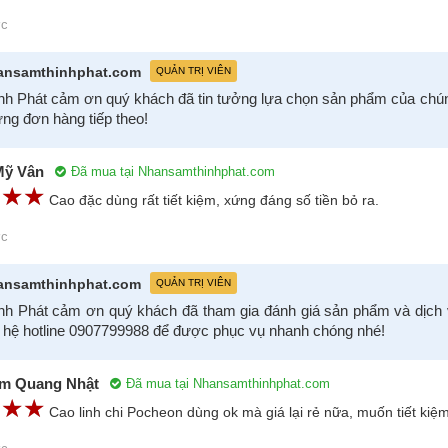
ớc
ansamthinhphat.com
QUẢN TRỊ VIÊN
nh Phát cảm ơn quý khách đã tin tưởng lựa chọn sản phẩm của chún
ng đơn hàng tiếp theo!
Mỹ Vân
Đã mua tại Nhansamthinhphat.com
☆
★
☆
★
☆
★
Cao đặc dùng rất tiết kiệm, xứng đáng số tiền bỏ ra.
ớc
ansamthinhphat.com
QUẢN TRỊ VIÊN
nh Phát cảm ơn quý khách đã tham gia đánh giá sản phẩm và dịch v
n hệ hotline 0907799988 để được phục vụ nhanh chóng nhé!
m Quang Nhật
Đã mua tại Nhansamthinhphat.com
☆
★
☆
★
☆
★
Cao linh chi Pocheon dùng ok mà giá lại rẻ nữa, muốn tiết k