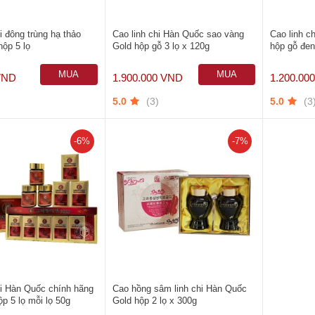
i đông trùng hạ thảo
Cao linh chi Hàn Quốc sao vàng
Cao linh c
ộp 5 lọ
Gold hộp gỗ 3 lọ x 120g
hộp gỗ đen
MUA
MUA
VND
1.900.000 VND
1.200.00
NGAY
NGAY
)
(3)
(3
5.0
5.0
-6%
-7%
hi Hàn Quốc chính hãng
Cao hồng sâm linh chi Hàn Quốc
p 5 lọ mỗi lọ 50g
Gold hộp 2 lọ x 300g