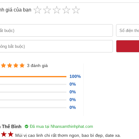
☆
★
☆
★
☆
★
☆
★
☆
★
h giá của bạn
3 đánh giá
100%
như nhân sâm thì Cao linh chi đỏ Hàn Quốc cũng là một loại 
0%
ệnh, có tác dụng tích cực đối với sức khỏe con người. Nhưng c
0%
ng gì, có thể chữa những bệnh gì thì chắc chưa bao nhiêu ngư
0%
ác dụng và công dụng của Cao linh ch
0%
n Thế Bình
Đã mua tại Nhansamthinhphat.com
☆
★
☆
★
☆
★
Mùi vị cao linh chi rất thơm ngon, bao bì đẹp, date xa.