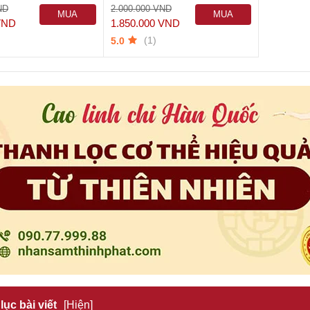
ND
2.000.000 VND
MUA
MUA
VND
1.850.000 VND
NGAY
NGAY
)
(1)
5.0
lục bài viết
[Hiện]