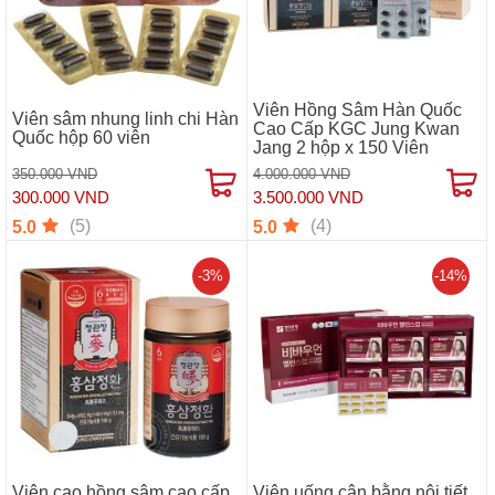
Viên Hồng Sâm Hàn Quốc
Viên sâm nhung linh chi Hàn
Cao Cấp KGC Jung Kwan
Quốc hộp 60 viên
Jang 2 hộp x 150 Viên
350.000 VND
4.000.000 VND
300.000 VND
3.500.000 VND
(5)
(4)
5.0
5.0
-3%
-14%
Viên cao hồng sâm cao cấp
Viên uống cân bằng nội tiết