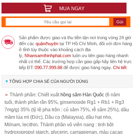
MUA NGAY
Sản phẩm được giao và thu tiền tận nơi trong vòng 24 giờ
đến các
quận/huyện
tại TP Hồ Chí Minh, đối với đơn hàng
ở tỉnh tùy thuộc vào khoảng cách địa
lý,
Nhansamthinhphat.com
luôn ưu tiên giao hàng nhanh
nhất có thể. Các trường hợp cần giao gấp hãy liên hệ trực
tiếp ĐT:
090.77.999.88
để được giao hàng ngay.
Chi tiết
TỔNG HỢP CHIA SẺ CỦA NGƯỜI DÙNG
➢
Thành phần: Chiết xuất
hồng sâm Hàn Quốc
(6 năm
tuổi, thành phần rắn 95%, ginsenoside Rg1 + Rb1 + Rg3
7mg/g) 35% (tỷ lệ pha trộn : củ sâm 75%, rễ sâm 25%), dầu
mầm lúa mì (Đức), Dầu cọ (Malaysia), dầu hạt nho,
Milnam, lecithin. Thành phần vỏ viên nang : tinh bột
hydroxypropyl starch, glycerin, carrageenan, màu cacao