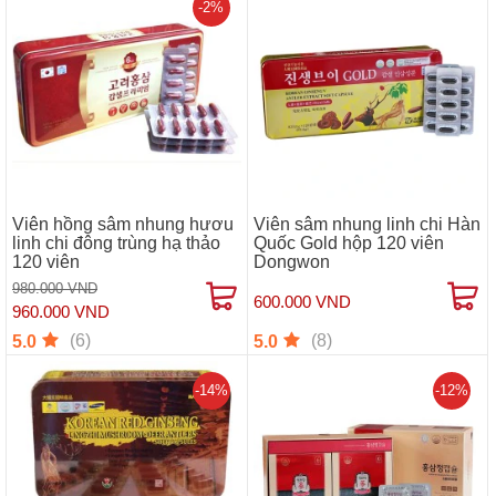
-2%
Viên hồng sâm nhung hươu
Viên sâm nhung linh chi Hàn
linh chi đông trùng hạ thảo
Quốc Gold hộp 120 viên
120 viên
Dongwon
980.000 VND
600.000 VND
960.000 VND
(6)
(8)
5.0
5.0
-14%
-12%