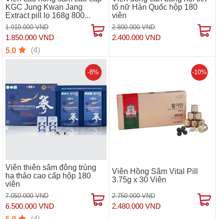
KGC Jung Kwan Jang
tố nữ Hàn Quốc hộp 180
Extract pill lọ 168g 800...
viên
1.910.000 VND
2.800.000 VND
1.850.000 VND
2.400.000 VND
(4)
5.0
-8%
-10%
Viên thiên sâm đông trùng
Viên Hồng Sâm Vital Pill
hạ thảo cao cấp hộp 180
3.75g x 30 Viên
viên
7.050.000 VND
2.750.000 VND
6.500.000 VND
2.480.000 VND
(4)