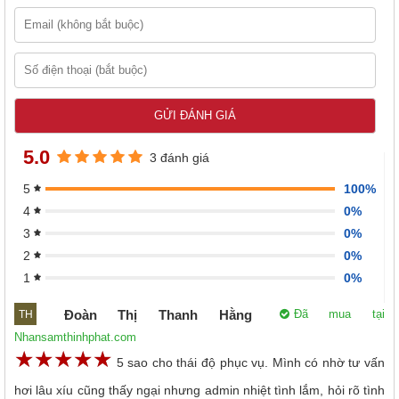
5.0
3 đánh giá
100%
5
0%
4
0%
3
0%
2
0%
1
Đoàn Thị Thanh Hằng
Đã mua tại
TH
Nhansamthinhphat.com
☆
★
☆
★
☆
★
☆
★
☆
★
5 sao cho thái độ phục vụ. Mình có nhờ tư vấn
hơi lâu xíu cũng thấy ngại nhưng admin nhiệt tình lắm, hỏi rõ tình