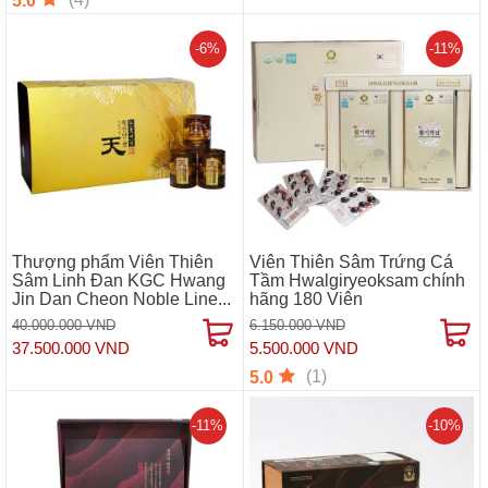
5.0
-6%
-11%
Thượng phẩm Viên Thiên
Viên Thiên Sâm Trứng Cá
Sâm Linh Đan KGC Hwang
Tầm Hwalgiryeoksam chính
Jin Dan Cheon Noble Line...
hãng 180 Viên
40.000.000 VND
6.150.000 VND
37.500.000 VND
5.500.000 VND
(1)
5.0
-11%
-10%