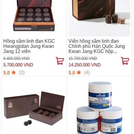
Hồng sâm linh đan KGC
Viên hồng sâm linh đan
Hwangjidan Jung Kwan
Chính phủ Hàn Quốc Jung
Jang 12 viên
Kwan Jang KGC hộp...
6.400.000 VND
15.790.000 VND
5.700.000 VND
14.250.000 VND
(3)
(4)
5.0
5.0