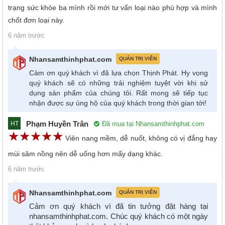
trạng sức khỏe ba mình rồi mới tư vấn loại nào phù hợp và mình
chốt đơn loại này.
6 năm trước
Nhansamthinhphat.com
QUẢN TRỊ VIÊN
Cảm ơn quý khách vì đã lựa chọn Thịnh Phát. Hy vọng
quý khách sẽ có những trải nghiệm tuyệt vời khi sử
dụng sản phẩm của chúng tôi. Rất mong sẽ tiếp tục
nhận được sự ủng hộ của quý khách trong thời gian tới!
Phạm Huyền Trân
Đã mua tại Nhansamthinhphat.com
HT
☆
★
☆
★
☆
★
☆
★
☆
★
Viên nang mềm, dễ nuốt, không có vị đắng hay
mùi sâm nồng nên dễ uống hơn mấy dạng khác.
6 năm trước
Nhansamthinhphat.com
QUẢN TRỊ VIÊN
Cảm ơn quý khách vì đã tin tưởng đặt hàng tại
nhansamthinhphat.com. Chúc quý khách có một ngày