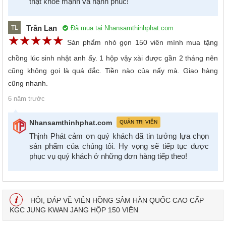
thật khỏe mạnh và hạnh phúc!
Trần Lan
Đã mua tại Nhansamthinhphat.com
TL
☆
★
☆
★
☆
★
☆
★
☆
★
Sản phẩm nhỏ gọn 150 viên mình mua tặng
chồng lúc sinh nhật anh ấy. 1 hộp vậy xài được gần 2 tháng nên
cũng không gọi là quá đắc. Tiền nào của nấy mà. Giao hàng
cũng nhanh.
6 năm trước
Nhansamthinhphat.com
QUẢN TRỊ VIÊN
Thịnh Phát cảm ơn quý khách đã tin tưởng lựa chọn
sản phẩm của chúng tôi. Hy vọng sẽ tiếp tục được
phục vụ quý khách ở những đơn hàng tiếp theo!
HỎI, ĐÁP VỀ VIÊN HỒNG SÂM HÀN QUỐC CAO CẤP
KGC JUNG KWAN JANG HỘP 150 VIÊN