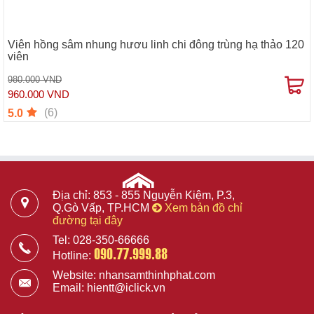
Viên hồng sâm nhung hươu linh chi đông trùng hạ thảo 120
viên
980.000 VND
960.000 VND
(6)
5.0
Địa chỉ: 853 - 855 Nguyễn Kiệm, P.3,
Q.Gò Vấp, TP.HCM
Xem bản đồ chỉ
đường tại đây
Tel: 028-350-66666
090.77.999.88
Hotline:
Website: nhansamthinhphat.com
Email: hientt@iclick.vn