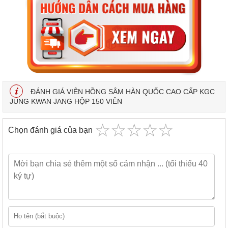
ĐÁNH GIÁ VIÊN HỒNG SÂM HÀN QUỐC CAO CẤP KGC
JUNG KWAN JANG HỘP 150 VIÊN
☆
★
☆
★
☆
★
☆
★
☆
★
Chọn đánh giá của bạn