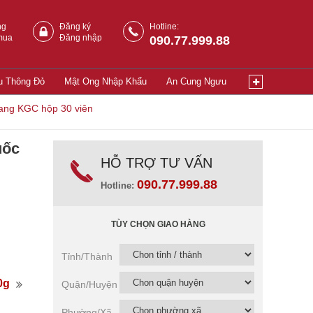
ng
Đăng ký
Hotline:
mua
Đăng nhập
090.77.999.88
u Thông Đỏ
Mật Ong Nhập Khẩu
An Cung Ngưu
ang KGC hộp 30 viên
uốc
HỖ TRỢ TƯ VẤN
090.77.999.88
Hotline:
TÙY CHỌN GIAO HÀNG
Tỉnh/Thành
0g
Quận/Huyện
Phường/Xã