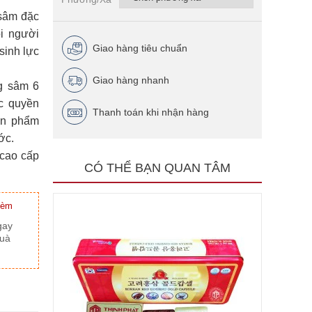
sâm đặc
i người
Giao hàng tiêu chuẩn
sinh lực
Giao hàng nhanh
g sâm 6
c quyền
Thanh toán khi nhận hàng
ản phẩm
ớc.
 cao cấp
CÓ THỂ BẠN QUAN TÂM
kèm
gay
quà