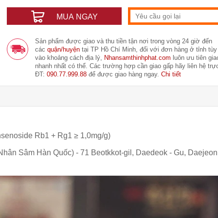
MUA NGAY
Sản phẩm được giao và thu tiền tận nơi trong vòng 24 giờ đến
các
quận/huyện
tại TP Hồ Chí Minh, đối với đơn hàng ở tỉnh tùy
vào khoảng cách địa lý,
Nhansamthinhphat.com
luôn ưu tiên gia
nhanh nhất có thể. Các trường hợp cần giao gấp hãy liên hệ trực
ĐT:
090.77.999.88
để được giao hàng ngay.
Chi tiết
noside Rb1 + Rg1 ≥ 1,0mg/g)
n Sâm Hàn Quốc) - 71 Beotkkot-gil, Daedeok - Gu, Daejeon