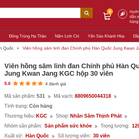
0
Hướ
dẫn 
hàng
c
Đông Trùng Hạ Thảo
Nấm Linh Chi
Yến Sào Khánh Hòa
Dầ
n Quốc
Viên hồng sâm linh đan Chính phủ Hàn Quốc Jung Kwan J
Viên hồng sâm linh đan Chính phủ Hàn Q
Jung Kwan Jang KGC hộp 30 viên
5.0
4 đánh giá
Mã sản phẩm:
531
Mã vạch:
8809650044318
Tình trạng:
Còn hàng
Thương hiệu:
KGC
Shop:
Nhân Sâm Thịnh Phát
Nhóm sản phẩm:
Sản phẩm sức khỏe
Trọng lượng:
12
Xuất xứ:
Hàn Quốc
Số lượng viên:
30 viên