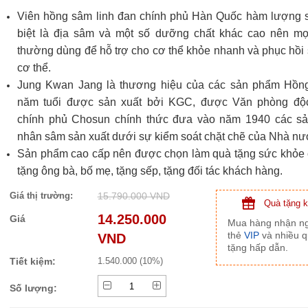
Viên hồng sâm linh đan chính phủ Hàn Quốc hàm lượng 
biệt là địa sâm và một số dưỡng chất khác cao nên mọ
thường dùng để hỗ trợ cho cơ thể khỏe nhanh và phục hồi 
cơ thể.
Jung Kwan Jang là thương hiệu của các sản phẩm Hồn
năm tuổi được sản xuất bởi KGC, được Văn phòng độ
chính phủ Chosun chính thức đưa vào năm 1940 các s
nhân sâm sản xuất dưới sự kiểm soát chặt chẽ của Nhà nư
Sản phẩm cao cấp nên được chọn làm quà tặng sức khỏe
tặng ông bà, bố mẹ, tặng sếp, tặng đối tác khách hàng.
Giá thị trường:
15.790.000 VND
Quà tặng 
14.250.000
Giá
Mua hàng nhận n
thẻ
VIP
và nhiều 
VND
tặng hấp dẫn.
Tiết kiệm:
1.540.000 (10%)
Số lượng: