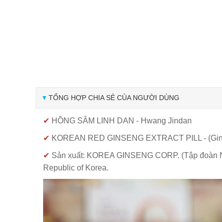
TỔNG HỢP CHIA SẺ CỦA NGƯỜI DÙNG
✔
HỒNG SÂM LINH DAN - Hwang Jindan
✔
KOREAN RED GINSENG EXTRACT PILL - (Ginse
✔
Sản xuất: KOREA GINSENG CORP. (Tập đoàn Nhâ
Republic of Korea.