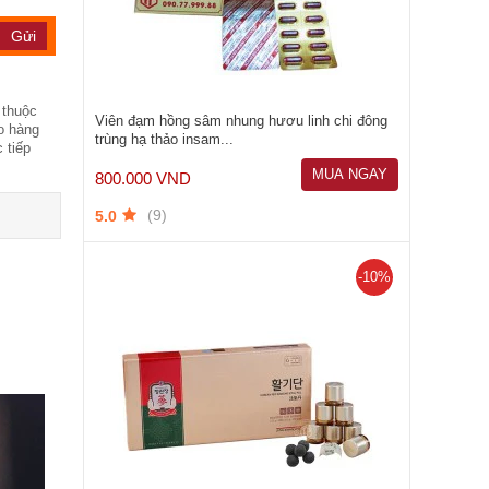
 thuộc
Viên đạm hồng sâm nhung hươu linh chi đông
o hàng
trùng hạ thảo insam...
 tiếp
MUA NGAY
800.000 VND
(9)
5.0
-10%