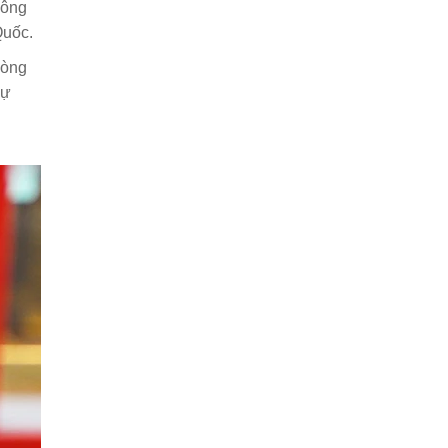
Công
Quốc.
hòng
sự