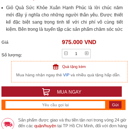
Giỏ Quà Sức Khỏe Xuân Hạnh Phúc là lời chúc năm
mới đầy ý nghĩa cho những người thân yêu. Được thiết
kế đặc biệt sang trọng tinh tế với chi phí vô cùng tiết
kiệm. Bên trong là tuyển tập các sản phẩm chăm sóc sức
Khỏe cao cấp, từ nhân sâm, đông trùng quý giá đến yến
975.000 VND
Giá
sào bổ dưỡng.
Giỏ Quà Sức Khỏe Xuân Hạnh Phúc là lựa chọn hoàn
Số lượng:
hảo cho mọi đối tượng, từ gia đình, bạn bè đến đối tác
kinh doanh, mang đến niềm vui và sự hài lòng cho cả
Quà tặng kèm
người tặng lẫn người nhận trong dịp Tết đoàn viên.
Mua hàng nhận ngay thẻ
VIP
và nhiều quà tặng hấp dẫn.
MUA NGAY
Sản phẩm được giao và thu tiền tận nơi trong vòng 24 giờ
đến các
quận/huyện
tại TP Hồ Chí Minh, đối với đơn hàng