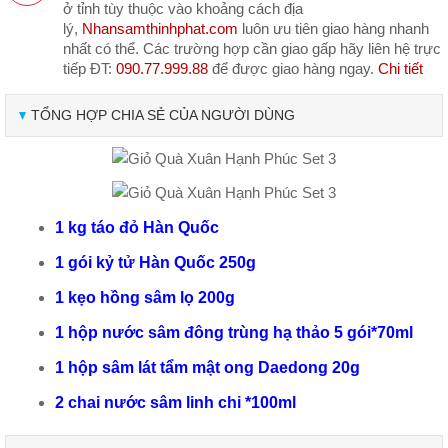
ở tỉnh tùy thuộc vào khoảng cách địa
lý,
Nhansamthinhphat.com
luôn ưu tiên giao hàng nhanh
nhất có thể. Các trường hợp cần giao gấp hãy liên hệ trực
tiếp ĐT:
090.77.999.88
để được giao hàng ngay.
Chi tiết
TỔNG HỢP CHIA SẺ CỦA NGƯỜI DÙNG
1 kg táo đỏ Hàn Quốc
1 gói kỷ tử Hàn Quốc 250g
1 kẹo hồng sâm lọ 200g
1 hộp nước sâm đông trùng hạ thảo 5 gói*70ml
1 hộp sâm lát tẩm mật ong Daedong 20g
2 chai nước sâm linh chi *100ml