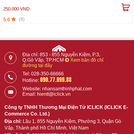
250.000 VND
(4)
5.0
Địa chỉ: 853 - 855 Nguyễn Kiệm, P.3,
Q.Gò Vấp, TP.HCM
Xem bản đồ chỉ
đường tại đây
Tel: 028-350-66666
090.77.999.88
Hotline:
Website: nhansamthinhphat.com
Email: hientt@iclick.vn
Công ty TNHH Thương Mại Điện Tử ICLICK (ICLICK E-
Commerce Co. Ltd.)
Địa chỉ:
Lầu 1, 855 Nguyễn Kiệm, Phường 3, Quận Gò
Vấp, Thành phố Hồ Chí Minh, Việt Nam