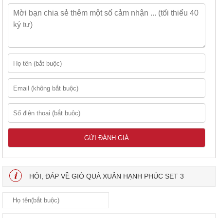
HỎI, ĐÁP VỀ GIỎ QUÀ XUÂN HẠNH PHÚC SET 3