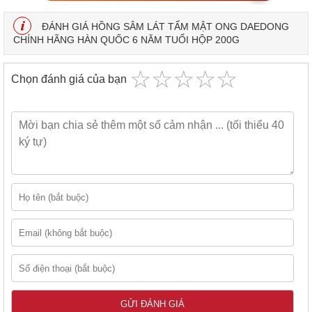
ĐÁNH GIÁ HỒNG SÂM LÁT TẨM MẬT ONG DAEDONG
CHÍNH HÃNG HÀN QUỐC 6 NĂM TUỔI HỘP 200G
☆
★
☆
★
☆
★
☆
★
☆
★
Chọn đánh giá của bạn