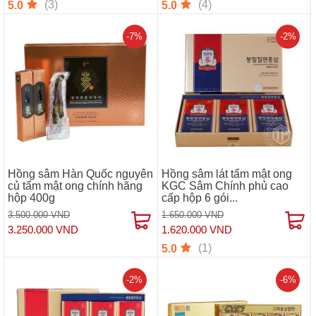
(3)
(4)
5.0
5.0
-7%
-2%
Hồng sâm Hàn Quốc nguyên
Hồng sâm lát tẩm mật ong
củ tẩm mật ong chính hãng
KGC Sâm Chính phủ cao
hộp 400g
cấp hộp 6 gói...
3.500.000 VND
1.650.000 VND
3.250.000 VND
1.620.000 VND
(1)
5.0
-2%
-6%