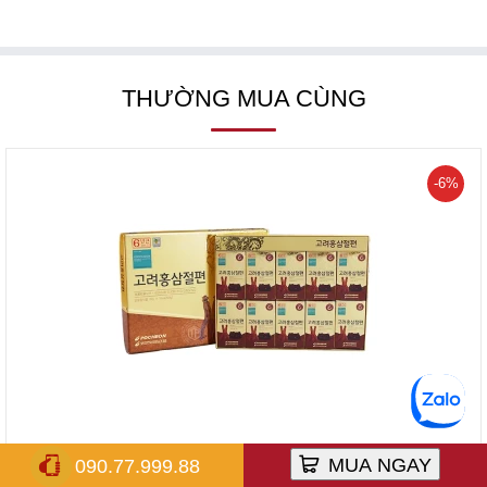
THƯỜNG MUA CÙNG
-6%
Hồng sâm lát tẩm sâm Hàn Quốc chính hãng Pocheon hộp
MUA NGAY
090.77.999.88
200g