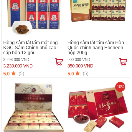
Hồng sâm lát tẩm mật ong
Hồng sâm lát tẩm sâm Hàn
KGC Sâm Chính phủ cao
Quốc chính hãng Pocheon
cấp hộp 12 gói...
hộp 200g
3.298.000 VND
900.000 VND
3.230.000 VND
850.000 VND
(5)
(5)
5.0
5.0
-10%