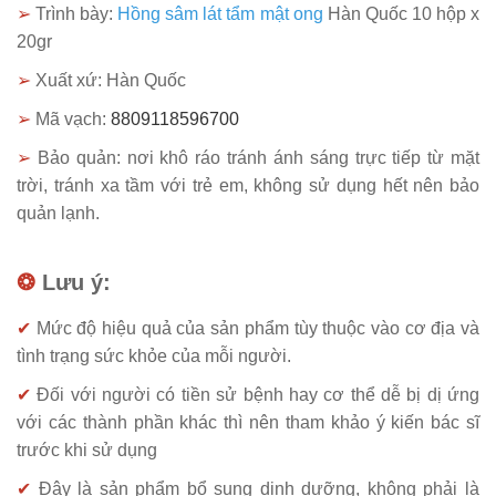
➢
Trình bày:
Hồng sâm lát tẩm mật ong
Hàn Quốc 10 hộp x
20gr
➢
Xuất xứ: Hàn Quốc
➢
Mã vạch:
8809118596700
➢
Bảo quản: nơi khô ráo tránh ánh sáng trực tiếp từ mặt
trời, tránh xa tầm với trẻ em, không sử dụng hết nên bảo
quản lạnh.
❂
Lưu ý:
✔
Mức độ hiệu quả của sản phẩm tùy thuộc vào cơ địa và
tình trạng sức khỏe của mỗi người.
✔
Đối với người có tiền sử bệnh hay cơ thể dễ bị dị ứng
với các thành phần khác thì nên tham khảo ý kiến bác sĩ
trước khi sử dụng
✔
Đây là sản phẩm bổ sung dinh dưỡng, không phải là