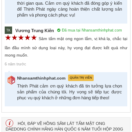
thời gian qua. Cảm ơn quý khách đã đóng góp ý kiến
để Thịnh Phát ngày càng hoàn thiện chất lượng sản
phẩm và phong cách phục vụ!
Vương Trung Kiên
Đã mua tại Nhansamthinhphat.com
TK
☆
★
☆
★
☆
★
☆
★
☆
★
Sâm tẩm mật ong ngon lắm, vị khá lạ, chắc tại
lần đầu mình sử dụng loại này, hy vọng đạt được kết quả như
mong muốn.
6 năm trước
Nhansamthinhphat.com
QUẢN TRỊ VIÊN
Thịnh Phát cảm ơn quý khách đã tin tưởng lựa chọn
sản phẩm của chúng tôi. Hy vọng sẽ tiếp tục được
phục vụ quý khách ở những đơn hàng tiếp theo!
HỎI, ĐÁP VỀ HỒNG SÂM LÁT TẨM MẬT ONG
DAEDONG CHÍNH HÃNG HÀN QUỐC 6 NĂM TUỔI HỘP 200G