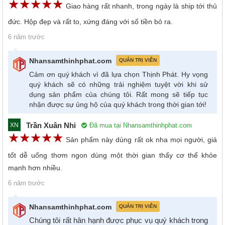
☆
★
☆
★
☆
★
☆
★
☆
★
Giao hàng rất nhanh, trong ngày là ship tới thủ
đức. Hộp đẹp và rất to, xứng đáng với số tiền bỏ ra.
6 năm trước
Nhansamthinhphat.com
QUẢN TRỊ VIÊN
Cảm ơn quý khách vì đã lựa chọn Thịnh Phát. Hy vọng
quý khách sẽ có những trải nghiệm tuyệt vời khi sử
dụng sản phẩm của chúng tôi. Rất mong sẽ tiếp tục
nhận được sự ủng hộ của quý khách trong thời gian tới!
Trần Xuân Nhi
Đã mua tại Nhansamthinhphat.com
XN
☆
★
☆
★
☆
★
☆
★
☆
★
Sản phẩm này dùng rất ok nha mọi người, giá
tốt dễ uống thơm ngon dùng một thời gian thấy cơ thể khỏe
mạnh hơn nhiều.
6 năm trước
Nhansamthinhphat.com
QUẢN TRỊ VIÊN
Chúng tôi rất hân hạnh được phục vụ quý khách trong