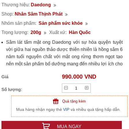
Thương hiệu:
Daedong
Shop:
Nhân Sâm Thịnh Phát
Nhóm sản phẩm:
Sản phẩm sức khỏe
Trọng lượng:
200g
Xuất xứ:
Hàn Quốc
Sâm lát tẩm mật ong Daedong với sự hòa quyện tuyệt
vời giữa hai nguồn thảo dược thiên nhiên là hồng sâm 6
năm tuổi nguyên chất với mật ong rừng thơm ngọt tạo
nên một sản phẩm bổ dưỡng mang đến nhiều lợi ích cho
sức khỏe.
990.000 VND
Giá
Sản phẩm hiện đang được rất nhiều người tiêu dùng
trên thị trường quan tâm bởi không chỉ tốt mà còn tiện
Số lượng:
lợi, thích hợp sử dụng như một loại thực phẩm bồi bổ
hàng ngày để tăng cường sức khỏe.
Quà tặng kèm
​Sản phẩm được nhiều khách hàng chọn làm quà tặng
Mua hàng nhận ngay thẻ
VIP
và nhiều quà tặng hấp dẫn.
sức khỏe cho gia đình, người thân, bạn bè, khách hàng,
đối tác kinh doanh.
MUA NGAY