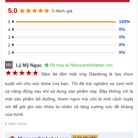
5.0
5 đánh giá
100%
5
0%
4
0%
3
0%
2
0%
1
Lý Mỹ Ngọc
Đã mua tại Nhansamthinhphat.com
MN
☆
★
☆
★
☆
★
☆
★
☆
★
Sâm lát tẩm mật ong Daedong là lựa chọn
tuyệt vời cho sức khỏe của bạn. Tôi đã trải nghiệm sự tươi mới
và năng động sau khi sử dụng sản phẩm này. Đây không chỉ là
một sản phẩm bổ dưỡng, thơm ngon mà còn là một cách tuyệt
vời để giữ gìn sức khỏe tự nhiên và tăng cường sức đề kháng
của mình.
6 năm trước
QUẢN TRỊ VIÊN