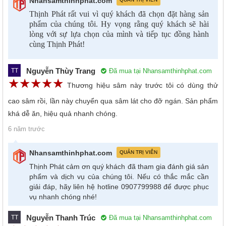
Nhansamthinhphat.com
Thịnh Phát rất vui vì quý khách đã chọn đặt hàng sản
phẩm của chúng tôi. Hy vọng rằng quý khách sẽ hài
lòng với sự lựa chọn của mình và tiếp tục đồng hành
cùng Thịnh Phát!
Nguyễn Thùy Trang
Đã mua tại Nhansamthinhphat.com
TT
☆
★
☆
★
☆
★
☆
★
☆
★
Thương hiệu sâm này trước tôi có dùng thử
cao sâm rồi, lần này chuyển qua sâm lát cho đỡ ngán. Sản phẩm
khá dễ ăn, hiệu quả nhanh chóng.
6 năm trước
Nhansamthinhphat.com
QUẢN TRỊ VIÊN
Thịnh Phát cảm ơn quý khách đã tham gia đánh giá sản
phẩm và dịch vụ của chúng tôi. Nếu có thắc mắc cần
giải đáp, hãy liên hệ hotline 0907799988 để được phục
vụ nhanh chóng nhé!
Nguyễn Thanh Trúc
Đã mua tại Nhansamthinhphat.com
TT