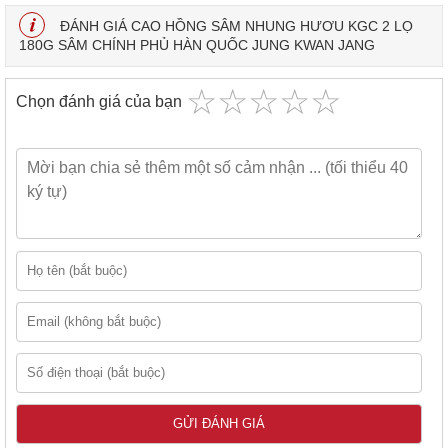
ĐÁNH GIÁ CAO HỒNG SÂM NHUNG HƯƠU KGC 2 LỌ
180G SÂM CHÍNH PHỦ HÀN QUỐC JUNG KWAN JANG
☆
★
☆
★
☆
★
☆
★
☆
★
Chọn đánh giá của bạn