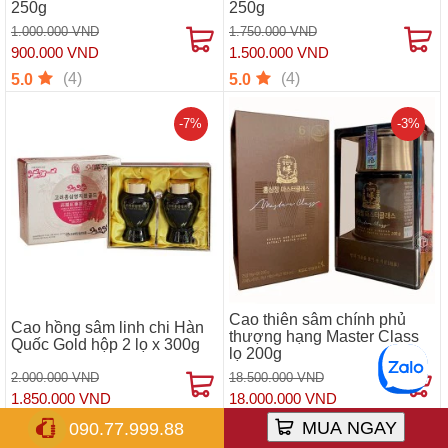
250g
250g
1.000.000 VND
1.750.000 VND
900.000 VND
1.500.000 VND
(4)
(4)
5.0
5.0
-7%
-3%
Cao thiên sâm chính phủ
Cao hồng sâm linh chi Hàn
thượng hạng Master Class
Quốc Gold hộp 2 lọ x 300g
lọ 200g
2.000.000 VND
18.500.000 VND
1.850.000 VND
18.000.000 VND
(1)
(3)
5.0
5.0
MUA NGAY
090.77.999.88