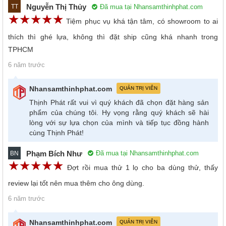
Nguyễn Thị Thủy
Đã mua tại Nhansamthinhphat.com
TT
☆
★
☆
★
☆
★
☆
★
☆
★
Tiệm phục vụ khá tận tâm, có showroom to ai
thích thì ghé lựa, không thì đặt ship cũng khá nhanh trong
TPHCM
6 năm trước
Nhansamthinhphat.com
QUẢN TRỊ VIÊN
Thịnh Phát rất vui vì quý khách đã chọn đặt hàng sản
phẩm của chúng tôi. Hy vọng rằng quý khách sẽ hài
lòng với sự lựa chọn của mình và tiếp tục đồng hành
cùng Thịnh Phát!
Phạm Bích Như
Đã mua tại Nhansamthinhphat.com
BN
☆
★
☆
★
☆
★
☆
★
☆
★
Đợt rồi mua thử 1 lọ cho ba dùng thử, thấy
review lại tốt nên mua thêm cho ông dùng.
6 năm trước
Nhansamthinhphat.com
QUẢN TRỊ VIÊN