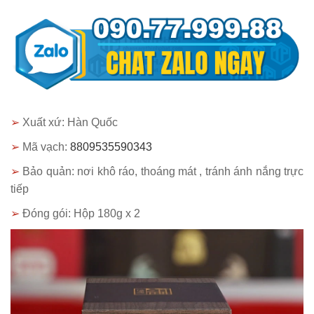
➢
Xuất xứ: Hàn Quốc
➢
Mã vạch:
8809535590343
➢
Bảo quản: nơi khô ráo, thoáng mát , tránh ánh nắng trực
tiếp
➢
Đóng gói: Hộp 180g x 2