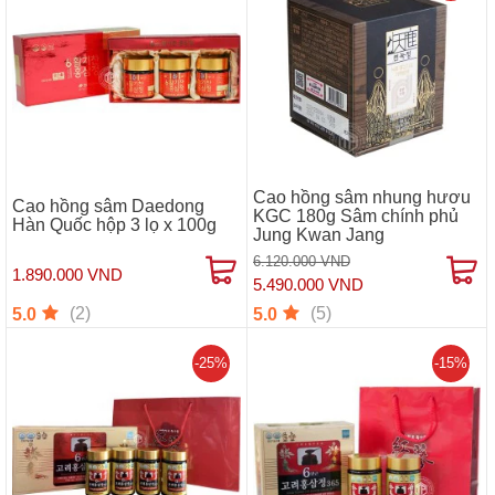
Cao hồng sâm nhung hươu
Cao hồng sâm Daedong
KGC 180g Sâm chính phủ
Hàn Quốc hộp 3 lọ x 100g
Jung Kwan Jang
6.120.000 VND
1.890.000 VND
5.490.000 VND
(2)
(5)
5.0
5.0
-25%
-15%