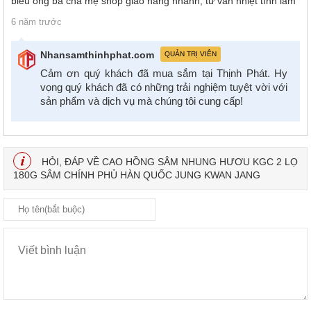
biếu ông bà cha mẹ shop giao hàng nhanh, tư vấn nhiệt tình lắm
6 năm trước
Nhansamthinhphat.com
QUẢN TRỊ VIÊN
Cảm ơn quý khách đã mua sắm tại Thịnh Phát. Hy
vọng quý khách đã có những trải nghiệm tuyệt vời với
sản phẩm và dịch vụ mà chúng tôi cung cấp!
HỎI, ĐÁP VỀ CAO HỒNG SÂM NHUNG HƯƠU KGC 2 LỌ
180G SÂM CHÍNH PHỦ HÀN QUỐC JUNG KWAN JANG