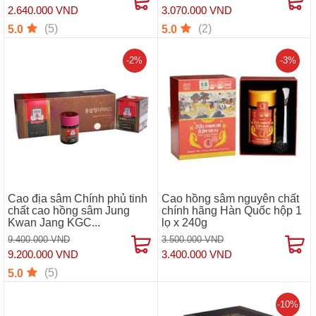
2.640.000 VND
3.070.000 VND
(5)
(2)
5.0
5.0
-2%
-3%
Cao địa sâm Chính phủ tinh
Cao hồng sâm nguyên chất
chất cao hồng sâm Jung
chính hãng Hàn Quốc hộp 1
Kwan Jang KGC...
lọ x 240g
9.400.000 VND
3.500.000 VND
9.200.000 VND
3.400.000 VND
(5)
5.0
-10%