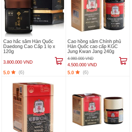
Cao hắc sâm Hàn Quốc
Cao hồng sâm Chính phủ
Daedong Cao Cấp 1 lọ x
Hàn Quốc cao cấp KGC
120g
Jung Kwan Jang 240g
4.980.000 VND
3.800.000 VND
4.500.000 VND
(6)
(6)
5.0
5.0