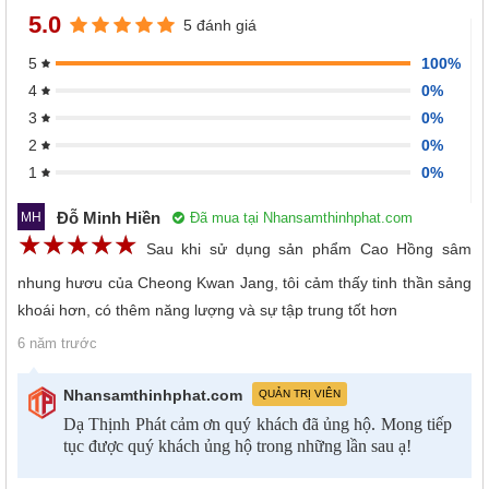
5.0
5 đánh giá
100%
5
0%
4
0%
3
0%
2
0%
1
Đỗ Minh Hiền
Đã mua tại Nhansamthinhphat.com
MH
☆
★
☆
★
☆
★
☆
★
☆
★
Sau khi sử dụng sản phẩm Cao Hồng sâm
nhung hươu của Cheong Kwan Jang, tôi cảm thấy tinh thần sảng
khoái hơn, có thêm năng lượng và sự tập trung tốt hơn
6 năm trước
Nhansamthinhphat.com
QUẢN TRỊ VIÊN
Dạ Thịnh Phát cảm ơn quý khách đã ủng hộ. Mong tiếp
tục được quý khách ủng hộ trong những lần sau ạ!