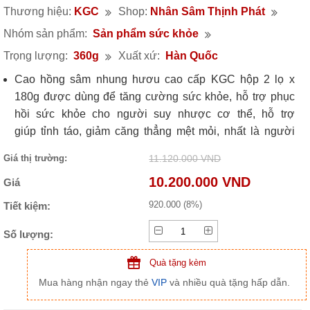
Thương hiệu:
KGC
Shop:
Nhân Sâm Thịnh Phát
Nhóm sản phẩm:
Sản phẩm sức khỏe
Trọng lượng:
360g
Xuất xứ:
Hàn Quốc
Cao hồng sâm nhung hươu cao cấp KGC hộp 2 lọ x
180g được dùng để tăng cường sức khỏe, hỗ trợ phục
hồi sức khỏe cho người suy nhược cơ thể, hỗ trợ
giúp tỉnh táo,
giảm căng thẳng mệt mỏi,
nhất là người
lớn tuổi sức khỏe suy yếu, trí nhớ giảm suốt, người mới
Giá thị trường:
11.120.000 VND
ốm dậy, ăn không ngon miệng và ăn uống kém, ngủ
10.200.000 VND
Giá
không ngon giấc.
Sản phẩm có hộp gỗ sang trọng và dòng cao sâm
920.000 (8%)
Tiết kiệm:
thượng hạng nên thường được dùng làm quà tặng sức
Số lượng:
khỏe cao cấp cho người thân, gia đình, bạn bè, đối tác
khách hàng trong những dịp đặc biệt, quà mừng thọ, quà
Quà tặng kèm
sinh nhật ...
Mua hàng nhận ngay thẻ
VIP
và nhiều quà tặng hấp dẫn.