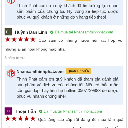
Thịnh Phát cảm ơn quý khách đã tin tưởng lựa chọn
sản phẩm của chúng tôi. Hy vọng sẽ tiếp tục được
phục vụ quý khách ở những đơn hàng tiếp theo!
Huỳnh Đan Linh
Đã mua tại Nhansamthinhphat.com
ĐL
☆
★
☆
★
☆
★
☆
★
☆
★
Cao sâm có nhung hươu nên rất hợp với
những ai ăn hoài không mập nha.
6 năm trước
Nhansamthinhphat.com
QUẢN TRỊ VIÊN
Thịnh Phát cảm ơn quý khách đã tham gia đánh giá
sản phẩm và dịch vụ của chúng tôi. Nếu có thắc mắc
cần giải đáp, hãy liên hệ hotline 0907799988 để được
phục vụ nhanh chóng nhé!
Thoại Trần
Đã mua tại Nhansamthinhphat.com
TT
☆
★
☆
★
☆
★
☆
★
☆
★
Quà tặng cao cấp rất đáng để mua làm quà