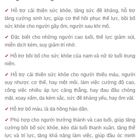
✔
Hỗ trợ cải thiện sức khỏe, tăng sức đề kháng, hỗ trợ
tăng cường sinh lực, giúp cơ thể hồi phục thể lực, bồi bổ
sức khỏe cho người gầy ốm, người sau khi mổ.
✔
Đặc biệt cho những người cao tuổi, thể lực giảm sút,
miễn dịch kém, suy giảm trí nhớ.
✔
Hỗ trợ bồi bổ cho sức khỏe của nam và nữ từ tuổi trung
niên.
✔
Hỗ trợ cải thiện sức khỏe cho người thiếu máu, người
suy nhược cơ thể, hay mệt mỏi, làm việc cường độ cao,
công việc nhiều áp lực căng thẳng, hay đau đầu chóng
mặt, xoay xẩm, da kém sắc, sức đề kháng yếu, hay ốm vặt.
✔
Hỗ trợ bổ máu, là da hồng hào dần.
✔
Phù hợp cho người trưởng thành và cao tuổi, giúp tăng
cường bồi bổ sức khỏe, kéo dài tuổi thanh xuân, tăng thể
lực và trí lực, tăng khả năng làm việc, giúp đầu óc minh