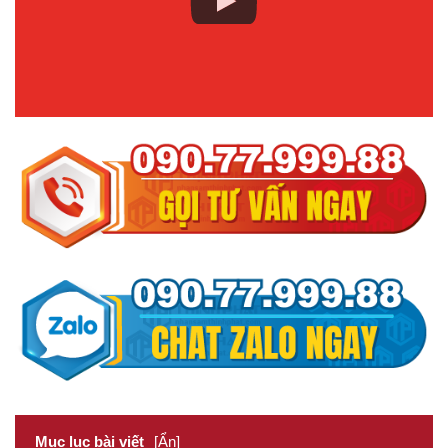
Mục lục bài viết
[Ẩn]