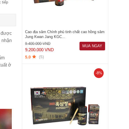
 tiếp
Cao địa sâm Chính phủ tinh chất cao hồng sâm
i được
Jung Kwan Jang KGC...
g nhận
9.400.000 VND
MUA NGAY
9.200.000 VND
(5)
5.0
hẩm
xuất ở
-8%