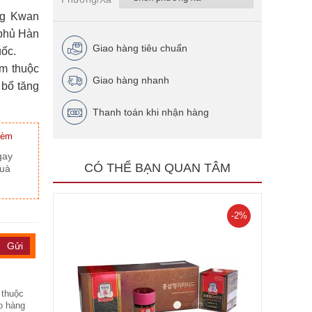
ng Kwan
 phủ Hàn
Giao hàng tiêu chuẩn
ốc.
m thuộc
Giao hàng nhanh
 bổ tăng
Thanh toán khi nhận hàng
kèm
gay
CÓ THỂ BẠN QUAN TÂM
quà
-2%
 thuộc
o hàng