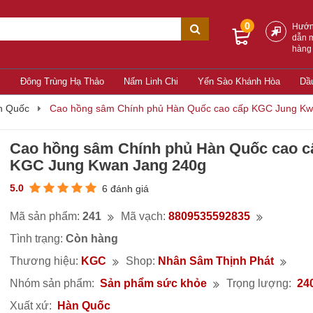
0
Hướ
dẫn 
hàng
c
Đông Trùng Hạ Thảo
Nấm Linh Chi
Yến Sào Khánh Hòa
Dầ
n Quốc
Cao hồng sâm Chính phủ Hàn Quốc cao cấp KGC Jung Kw
Cao hồng sâm Chính phủ Hàn Quốc cao c
KGC Jung Kwan Jang 240g
5.0
6 đánh giá
Mã sản phẩm:
241
Mã vạch:
8809535592835
Tình trạng:
Còn hàng
Thương hiệu:
KGC
Shop:
Nhân Sâm Thịnh Phát
Nhóm sản phẩm:
Sản phẩm sức khỏe
Trọng lượng:
24
Xuất xứ:
Hàn Quốc