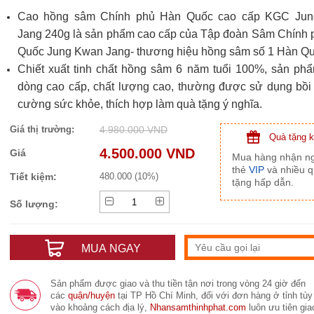
Cao hồng sâm Chính phủ Hàn Quốc cao cấp KGC Ju
Jang 240g là sản phẩm cao cấp của Tập đoàn Sâm Chính
Quốc Jung Kwan Jang- thương hiệu hồng sâm số 1 Hàn Qu
Chiết xuất tinh chất hồng sâm 6 năm tuổi 100%, s
ản phẩ
dòng cao cấp, chất lượng cao, thường được sử dụng bồi
cường sức khỏe, thích hợp làm quà tặng ý nghĩa.
Giá thị trường:
4.980.000 VND
Quà tặng 
4.500.000 VND
Giá
Mua hàng nhận n
thẻ
VIP
và nhiều 
Tiết kiệm:
480.000 (10%)
tặng hấp dẫn.
Số lượng:
MUA NGAY
Sản phẩm được giao và thu tiền tận nơi trong vòng 24 giờ đến
các
quận/huyện
tại TP Hồ Chí Minh, đối với đơn hàng ở tỉnh tùy
vào khoảng cách địa lý,
Nhansamthinhphat.com
luôn ưu tiên gia