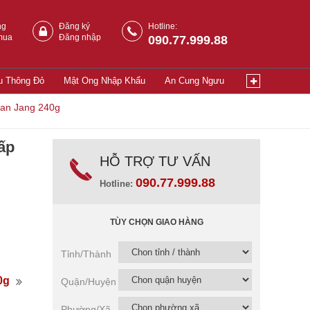
ng
Đăng ký
Hotline:
mua
Đăng nhập
090.77.999.88
u Thông Đỏ
Mật Ong Nhập Khẩu
An Cung Ngưu
an Jang 240g
ấp
HỖ TRỢ TƯ VẤN
090.77.999.88
Hotline:
TÙY CHỌN GIAO HÀNG
Tỉnh/Thành
0g
Quận/Huyện
Phường/Xã