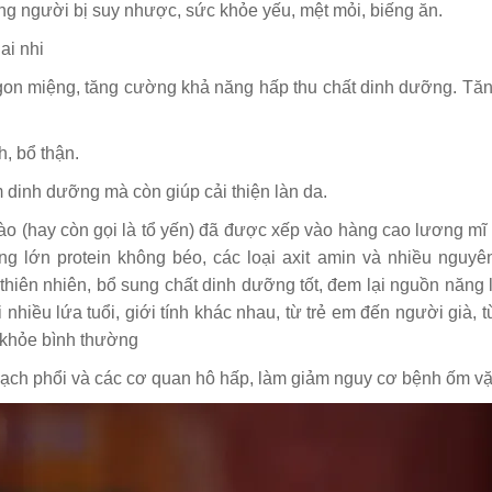
g người bị suy nhược, sức khỏe yếu, mệt mỏi, biếng ăn.
ai nhi
 ngon miệng, tăng cường khả năng hấp thu chất dinh dưỡng. Tă
, bổ thận.
 dinh dưỡng mà còn giúp cải thiện làn da.
o (hay còn gọi là tổ yến) đã được xếp vào hàng cao lương mĩ v
g lớn protein không béo, các loại axit amin và nhiều nguyên
thiên nhiên, bổ sung chất dinh dưỡng tốt, đem lại nguồn năng
nhiều lứa tuổi, giới tính khác nhau, từ trẻ em đến người già, 
 khỏe bình thường
ạch phổi và các cơ quan hô hấp, làm giảm nguy cơ bệnh ốm vặ