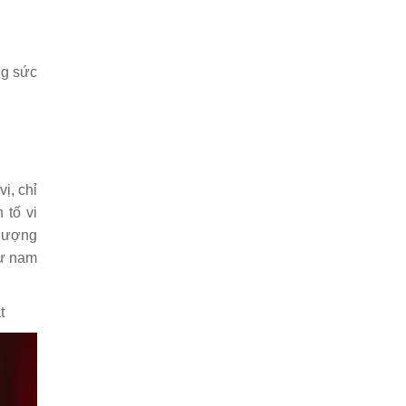
ng sức
ị, chỉ
 tố vi
 lượng
từ nam
t