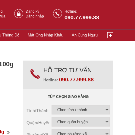
ng
Đăng ký
Hotline:
mua
Đăng nhập
090.77.999.88
u Thông Đỏ
Mật Ong Nhập Khẩu
An Cung Ngưu
100g
HỖ TRỢ TƯ VẤN
090.77.999.88
Hotline:
TÙY CHỌN GIAO HÀNG
Tỉnh/Thành
Quận/Huyện
0g
Phường/Xã