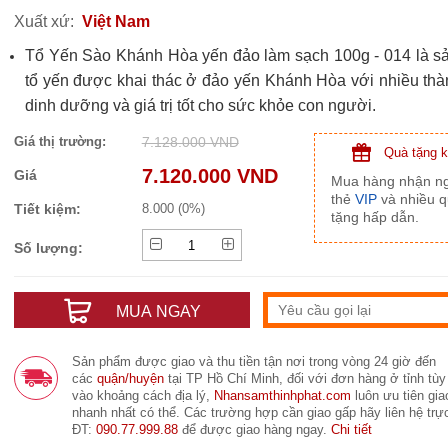
Xuất xứ:
Việt Nam
Tổ Yến Sào Khánh Hòa yến đảo làm sạch 100g - 014 là 
tổ yến được khai thác ở đảo yến Khánh Hòa với nhiều th
dinh dưỡng và giá trị tốt cho sức khỏe con người.
Giá thị trường:
7.128.000 VND
Quà tặng 
7.120.000 VND
Giá
Mua hàng nhận n
thẻ
VIP
và nhiều 
Tiết kiệm:
8.000 (0%)
tặng hấp dẫn.
Số lượng:
MUA NGAY
Sản phẩm được giao và thu tiền tận nơi trong vòng 24 giờ đến
các
quận/huyện
tại TP Hồ Chí Minh, đối với đơn hàng ở tỉnh tùy
vào khoảng cách địa lý,
Nhansamthinhphat.com
luôn ưu tiên gia
nhanh nhất có thể. Các trường hợp cần giao gấp hãy liên hệ trực
ĐT:
090.77.999.88
để được giao hàng ngay.
Chi tiết