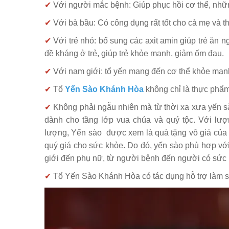
✔
Với người mắc bệnh: Giúp phục hồi cơ thể, nhữn
✔
Với bà bầu: Có công dụng rất tốt cho cả mẹ và th
✔
Với trẻ nhỏ: bổ sung các axit amin giúp trẻ ăn
đề kháng ở trẻ, giúp trẻ khỏe mạnh, giảm ốm đau.
✔
Với nam giới: tổ yến mang đến cơ thể khỏe mạnh
✔
Tổ
Yến Sào Khánh Hòa
không chỉ là thực phẩm
✔
Không phải ngẫu nhiên mà từ thời xa xưa yến sà
dành cho tầng lớp vua chúa và quý tộc. Với lượn
lượng, Yến sào được xem là quà tặng vô giá của 
quý giá
cho sức khỏe
.
Do đó, yến sào phù hợp với 
giới đến phụ nữ, từ người bệnh đến người có sức
✔
Tổ Yến Sào Khánh Hòa có tác dụng hỗ trợ làm s