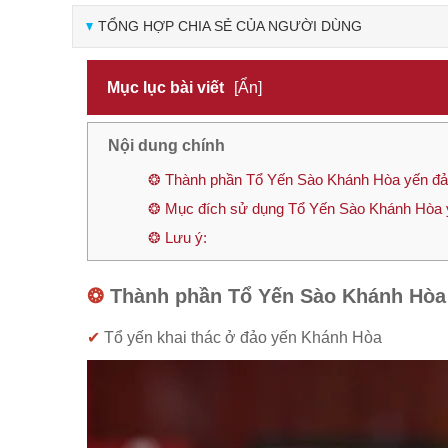
TỔNG HỢP CHIA SẺ CỦA NGƯỜI DÙNG
Mục lục bài viết
[Ẩn]
Nội dung chính
❂ Thành phần Tổ Yến Sào Khánh Hòa yến đảo
❂ Mục đích sử dụng Tổ Yến Sào Khánh Hòa y
❂ Lưu ý:
❂
Thành phần Tổ Yến Sào Khánh Hòa 
✔
Tổ yến khai thác ở đảo yến Khánh Hòa