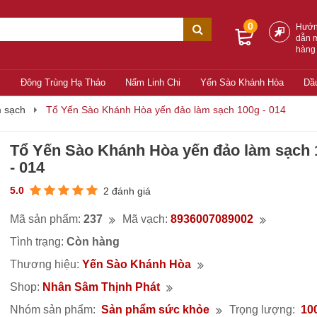
0
Hướ
dẫn 
hàng
c
Đông Trùng Hạ Thảo
Nấm Linh Chi
Yến Sào Khánh Hòa
Dầ
 sạch
Tổ Yến Sào Khánh Hòa yến đảo làm sạch 100g - 014
Tổ Yến Sào Khánh Hòa yến đảo làm sạch 
- 014
5.0
2 đánh giá
Mã sản phẩm:
237
Mã vạch:
8936007089002
Tình trạng:
Còn hàng
Thương hiệu:
Yến Sào Khánh Hòa
Shop:
Nhân Sâm Thịnh Phát
Nhóm sản phẩm:
Sản phẩm sức khỏe
Trọng lượng:
10