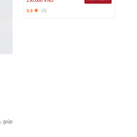
290.000 VND
(3)
5.0
, giúp