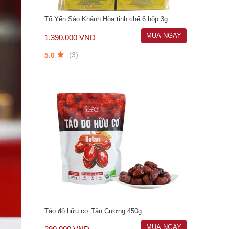
Tổ Yến Sào Khánh Hòa tinh chế 6 hộp 3g
MUA NGAY
1.390.000 VND
(3)
5.0
Táo đỏ hữu cơ Tân Cương 450g
MUA NGAY