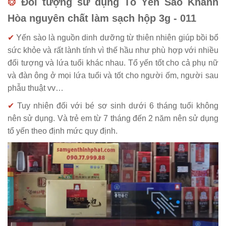
❂
Đối tượng sử dụng Tổ Yến Sào Khánh
Hòa nguyên chất làm sạch hộp 3g - 011
✔
Yến sào là nguồn dinh dưỡng từ thiên nhiên giúp bồi bổ
sức khỏe và rất lành tính vì thế hầu như phù hợp với nhiều
đối tượng và lứa tuổi khác nhau. Tổ yến tốt cho cả phụ nữ
và đàn ông ở mọi lứa tuổi và tốt cho người ốm, người sau
phẫu thuật vv…
✔
Tuy nhiên đối với bé sơ sinh dưới 6 tháng tuổi không
nên sử dụng. Và trẻ em từ 7 tháng đến 2 năm nên sử dụng
tổ yến theo định mức quy định.