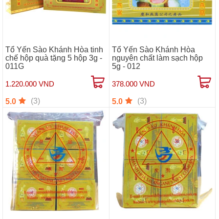
Tổ Yến Sào Khánh Hòa tinh
Tổ Yến Sào Khánh Hòa
chế hộp quà tặng 5 hộp 3g -
nguyên chất làm sạch hộp
011G
5g - 012
1.220.000 VND
378.000 VND
(3)
(3)
5.0
5.0