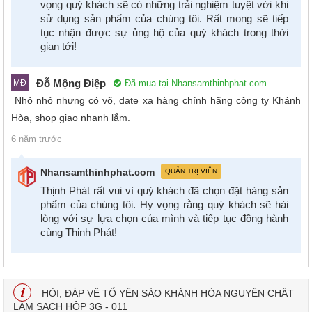
vọng quý khách sẽ có những trải nghiệm tuyệt vời khi
sử dụng sản phẩm của chúng tôi. Rất mong sẽ tiếp
tục nhận được sự ủng hộ của quý khách trong thời
gian tới!
Đỗ Mộng Điệp
Đã mua tại Nhansamthinhphat.com
MĐ
Nhỏ nhỏ nhưng có võ, date xa hàng chính hãng công ty Khánh
Hòa, shop giao nhanh lắm.
6 năm trước
Nhansamthinhphat.com
QUẢN TRỊ VIÊN
Thịnh Phát rất vui vì quý khách đã chọn đặt hàng sản
phẩm của chúng tôi. Hy vọng rằng quý khách sẽ hài
lòng với sự lựa chọn của mình và tiếp tục đồng hành
cùng Thịnh Phát!
HỎI, ĐÁP VỀ TỔ YẾN SÀO KHÁNH HÒA NGUYÊN CHẤT
LÀM SẠCH HỘP 3G - 011