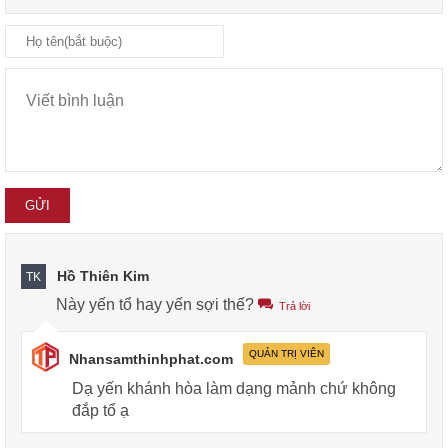
Hồ Thiên Kim
TK
Này yến tổ hay yến sợi thế?
Trả lời
QUẢN TRỊ VIÊN
Nhansamthinhphat.com
Dạ yến khánh hòa làm dạng mảnh chứ không
đắp tổ ạ