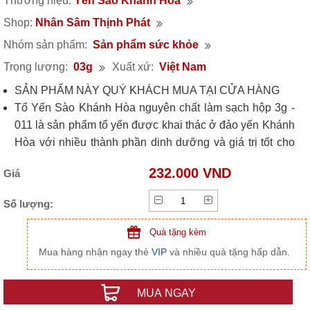
Thương hiệu:
Yến Sào Khánh Hòa
Shop:
Nhân Sâm Thịnh Phát
Nhóm sản phẩm:
Sản phẩm sức khỏe
Trọng lượng:
03g
Xuất xứ:
Việt Nam
SẢN PHẨM NÀY QUÝ KHÁCH MUA TẠI CỬA HÀNG
Tổ Yến Sào Khánh Hòa nguyên chất làm sạch hộp 3g -
011 là sản phẩm tổ yến được khai thác ở đảo yến Khánh
Hòa với nhiều thành phần dinh dưỡng và giá trị tốt cho
sức khỏe con người.
232.000 VND
Giá
Số lượng:
Quà tặng kèm
Mua hàng nhận ngay thẻ
VIP
và nhiều quà tặng hấp dẫn.
MUA NGAY