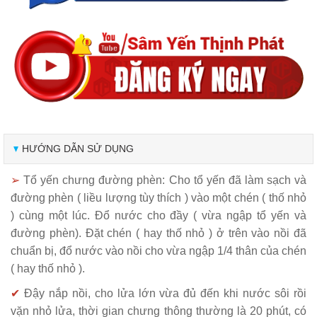
HƯỚNG DẪN SỬ DỤNG
➢
Tổ yến chưng đường phèn: Cho tổ yến đã làm sạch và
đường phèn ( liều lượng tùy thích ) vào một chén ( thố nhỏ
) cùng một lúc. Đổ nước cho đầy ( vừa ngập tổ yến và
đường phèn). Đặt chén ( hay thố nhỏ ) ở trên vào nồi đã
chuẩn bị, đổ nước vào nồi cho vừa ngập 1/4 thân của chén
( hay thố nhỏ ).
✔
Đậy nắp nồi, cho lửa lớn vừa đủ đến khi nước sôi rồi
vặn nhỏ lửa, thời gian chưng thông thường là 20 phút, có