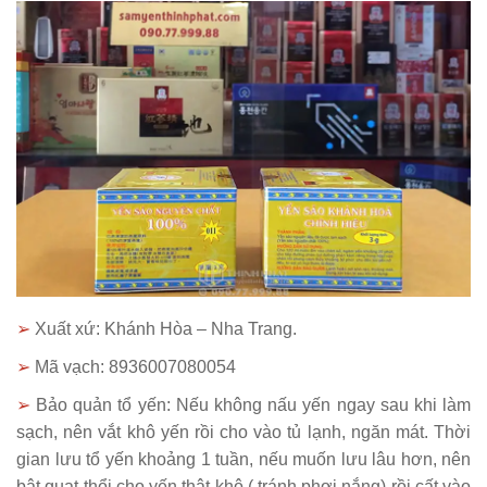
➢
Xuất xứ: Khánh Hòa – Nha Trang.
➢
Mã vạch: 8936007080054
➢
Bảo quản tổ yến: Nếu không nấu yến ngay sau khi làm
sạch, nên vắt khô yến rồi cho vào tủ lạnh, ngăn mát. Thời
gian lưu tổ yến khoảng 1 tuần, nếu muốn lưu lâu hơn, nên
bật quạt thổi cho yến thật khô,( tránh phơi nắng) rồi cất vào