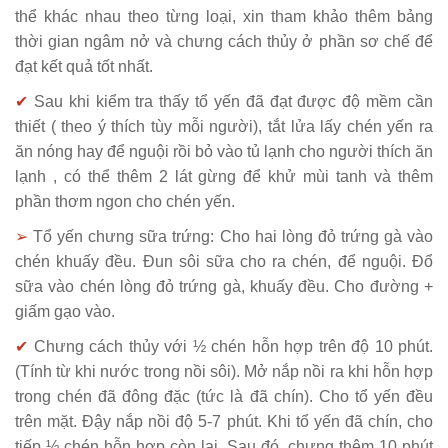
thể khác nhau theo từng loại, xin tham khảo thêm bảng
thời gian ngâm nở và chưng cách thủy ở phần sơ chế để
đạt kết quả tốt nhất.
✔
Sau khi kiểm tra thấy tổ yến đã đạt được độ mềm cần
thiết ( theo ý thích tùy mỗi người), tắt lửa lấy chén yến ra
ăn nóng hay để nguội rồi bỏ vào tủ lạnh cho người thích ăn
lạnh , có thể thêm 2 lát gừng để khử mùi tanh và thêm
phần thơm ngon cho chén yến.
➢
Tổ yến chưng sữa trứng: Cho hai lòng đỏ trứng gà vào
chén khuấy đều. Đun sôi sữa cho ra chén, để nguội. Đổ
sữa vào chén lòng đỏ trứng gà, khuấy đều. Cho đường +
giấm gạo vào.
✔
Chưng cách thủy với ½ chén hỗn hợp trên độ 10 phút.
(Tính từ khi nước trong nồi sôi). Mở nắp nồi ra khi hỗn hợp
trong chén đã đông đặc (tức là đã chín). Cho tổ yến đều
trên mặt. Đậy nắp nồi độ 5-7 phút. Khi tổ yến đã chín, cho
tiếp ½ chén hỗn hợp còn lại. Sau đó, chưng thêm 10 phút