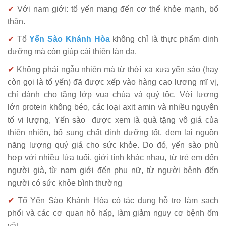
✔
Với nam giới: tổ yến mang đến cơ thể khỏe mạnh, bổ
thận.
✔
Tổ
Yến Sào Khánh Hòa
không chỉ là thực phẩm dinh
dưỡng mà còn giúp cải thiện làn da.
✔
Không phải ngẫu nhiên mà từ thời xa xưa yến sào (hay
còn gọi là tổ yến) đã được xếp vào hàng cao lương mĩ vị,
chỉ dành cho tầng lớp vua chúa và quý tộc. Với lượng
lớn protein không béo, các loại axit amin và nhiều nguyên
tố vi lượng, Yến sào được xem là quà tặng vô giá của
thiên nhiên, bổ sung chất dinh dưỡng tốt, đem lại nguồn
năng lượng quý giá
cho sức khỏe
.
Do đó, yến sào phù
hợp với nhiều lứa tuổi, giới tính khác nhau, từ trẻ em đến
người già, từ nam giới đến phụ nữ, từ người bệnh đến
người có sức khỏe bình thường
✔
Tổ Yến Sào Khánh Hòa có tác dụng hỗ trợ làm sạch
phổi và các cơ quan hô hấp, làm giảm nguy cơ bệnh ốm
vặt