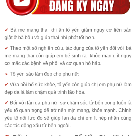
✔
Bà mẹ mang thai khi ăn tổ yến giảm nguy cơ tiền sản
giật ở bà bầu và giúp thai nhi phát tốt hơn.
✔
Theo một số nghiên cứu, tác dụng của tổ yến đối với bà
mẹ mang thai còn giúp em bé sinh ra khỏe mạnh, ít nguy
cơ mắc các bệnh về phổi và cơ quan hô hấp.
➢
Tổ yến sào làm đẹp cho phụ nữ:
✔
Vừa bồi bổ sức khỏe, tổ yến còn giúp chị em phụ nữ làm
đẹp da là làm chậm quá trình lão hóa.
✔
Đối với làn da phụ nữ, sự chăm sóc từ bên trong luôn là
yếu tố quan trọng để trở nên mịn màng, khỏe mạnh. Chính
yếu tố nội lực đó sẽ giúp làn da chị em ít nếp nhăn cùng
các tác động xấu từ bên ngoài.