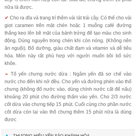
nữa là được.
✔
Cho ra dĩa và trang trí thêm vài lát trái cây. Có thể cho vài
giọt caramen trên mặt chén hoặc 1 muỗng café đường
thắng keo lên bề mặt của bánh trứng để tạo màu cho sinh
động. Dùng nguyên trong chén khi còn nóng. (Không nên
ăn nguội). Bổ dưỡng, giàu chất đạm và vitamin và dễ tiêu
hóa. Món này rất phù hợp với người muốn bồi bổ sức
khỏe.
➢
Tổ yến chưng nước dừa : Ngâm yến đã sơ chế vào
nước cho đến khi nở đều. Cho yến và đường phèn vào thố
chưng (không đổ nước vào, dùng chính nước cất để nấu)
khoảng 20 phút cho đường thấm vào yến. Cho 2/3 nước
cốt dừa vào chưng tiếp 15 phút. Cuối cùng cho phần nước
cốt dừa còn lại vào thố chưng thêm 15 phút nữa là dùng
được
THƯƠNG HIỆU YẾN SÀO KHÁNH HÒA