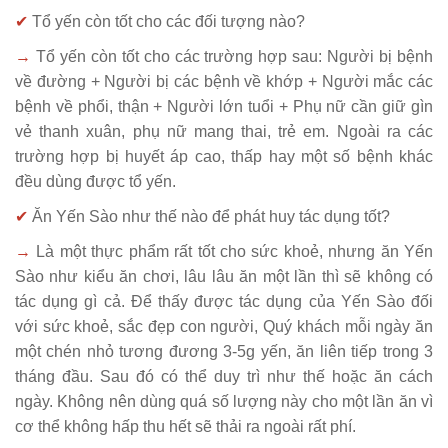
✔
Tổ yến còn tốt cho các đối tượng nào?
→
Tổ yến còn tốt cho các trường hợp sau: Người bị bệnh
về đường + Người bị các bệnh về khớp + Người mắc các
bệnh về phổi, thận + Người lớn tuổi + Phụ nữ cần giữ gìn
vẻ thanh xuân, phụ nữ mang thai, trẻ em. Ngoài ra các
trường hợp bị huyết áp cao, thấp hay một số bệnh khác
đều dùng được tổ yến.
✔
Ăn Yến Sào như thế nào để phát huy tác dụng tốt?
→
Là một thực phẩm rất tốt cho sức khoẻ, nhưng ăn Yến
Sào như kiểu ăn chơi, lâu lâu ăn một lần thì sẽ không có
tác dụng gì cả. Để thấy được tác dụng của Yến Sào đối
với sức khoẻ, sắc đẹp con người, Quý khách mỗi ngày ăn
một chén nhỏ tương đương 3-5g yến, ăn liên tiếp trong 3
tháng đầu. Sau đó có thể duy trì như thế hoặc ăn cách
ngày. Không nên dùng quá số lượng này cho một lần ăn vì
cơ thể không hấp thu hết sẽ thải ra ngoài rất phí.