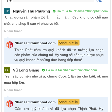
0%
1
Nguyễn Thu Phương
Đã mua tại Nhansamthinhphat.com
TP
Chất lượng sản phẩm tốt lắm, mẫu mã thì đẹp không có chỗ nào
chê, cho shop 5 sao vì phục vụ tốt.
6 năm trước
Nhansamthinhphat.com
QUẢN TRỊ VIÊN
Thịnh Phát cảm ơn quý khách đã tin tưởng lựa chọn
sản phẩm của chúng tôi. Hy vọng sẽ tiếp tục được phục
vụ quý khách ở những đơn hàng tiếp theo!
Vũ Long Giang
Đã mua tại Nhansamthinhphat.com
LG
Yến sào 3g nên nhỏ xí à, chưng được 1 lần ăn cho biết, ok mới
mua hôp lớn.
6 năm trước
Nhansamthinhphat.com
QUẢN TRỊ VIÊN
Cảm ơn quý khách vì đã lựa chọn Thịnh Phát. Hy