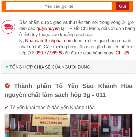
Sản phẩm được giao và thu tiền tận nơi trong vòng 24 giờ
đến các
quận/huyện
tại TP Hồ Chí Minh, đối với đơn hàng
ở tỉnh tùy thuộc vào khoảng cách địa
lý,
Nhansamthinhphat.com
luôn ưu tiên giao hàng nhanh
nhất có thể. Các trường hợp cần giao gấp hãy liên hệ trực
tiếp ĐT:
090.77.999.88
để được giao hàng ngay.
Chi tiết
TỔNG HỢP CHIA SẺ CỦA NGƯỜI DÙNG
❂
Thành phần Tổ Yến Sào Khánh Hòa
nguyên chất làm sạch hộp 3g - 011
✔
Tổ yến khai thác ở đảo yến Khánh Hòa