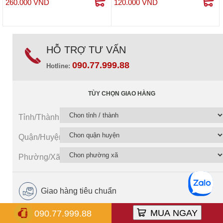
260.000 VND
120.000 VND
HỖ TRỢ TƯ VẤN
090.77.999.88
Hotline:
TÙY CHỌN GIAO HÀNG
Tỉnh/Thành
Quận/Huyện
Phường/Xã
Giao hàng tiêu chuẩn
MUA NGAY
090.77.999.88
Giao hàng nhanh