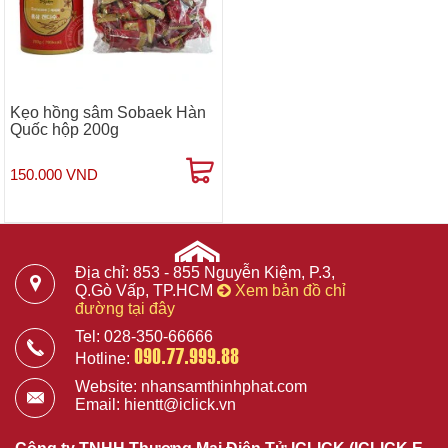
Kẹo hồng sâm Sobaek Hàn
Quốc hộp 200g
150.000 VND
Địa chỉ: 853 - 855 Nguyễn Kiệm, P.3,
Q.Gò Vấp, TP.HCM
Xem bản đồ chỉ
đường tại đây
Tel: 028-350-66666
090.77.999.88
Hotline:
Website: nhansamthinhphat.com
Email: hientt@iclick.vn