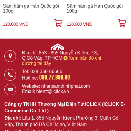
Sâm hầm gà Hàn Quốc gói
Sâm hầm gà Hàn Quốc gói
100g
100g
120.000 VND
120.000 VND
Địa chỉ: 853 - 855 Nguyễn Kiệm, P.3,
Q.Gò Vấp, TP.HCM
Xem bản đồ chỉ
đường tại đây
Tel: 028-350-66666
090.77.999.88
Hotline:
Website: nhansamthinhphat.com
Email: hientt@iclick.vn
Công ty TNHH Thương Mại Điện Tử ICLICK (ICLICK E-
Commerce Co. Ltd.)
Địa chỉ:
Lầu 1, 855 Nguyễn Kiệm, Phường 3, Quận Gò
Vấp, Thành phố Hồ Chí Minh, Việt Nam