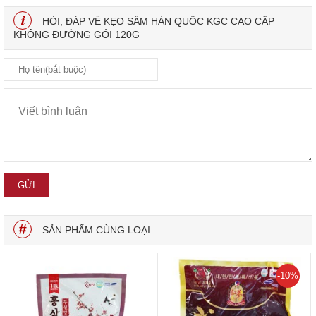
HỎI, ĐÁP VỀ KẸO SÂM HÀN QUỐC KGC CAO CẤP
KHÔNG ĐƯỜNG GÓI 120G
SẢN PHẨM CÙNG LOẠI
-10%