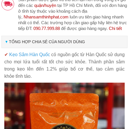
đến các
quận/huyện
tại TP Hồ Chí Minh, đối với đơn hàng
ở tỉnh tùy thuộc vào khoảng cách địa
lý,
Nhansamthinhphat.com
luôn ưu tiên giao hàng nhanh
nhất có thể. Các trường hợp cần giao gấp hãy liên hệ trực
tiếp ĐT:
090.77.999.88
để được giao hàng ngay.
Chi tiết
TỔNG HỢP CHIA SẺ CỦA NGƯỜI DÙNG
✔
Kẹo Sâm Hàn Quốc
có nguồn gốc từ Hàn Quốc sử dụng
cho mọi lứa tuổi rất tốt cho sức khỏe. Thành phần sâm
trong kẹo lên đến 1.2% giúp bổ cơ thể, tạo cảm giác
khỏe tỉnh táo.