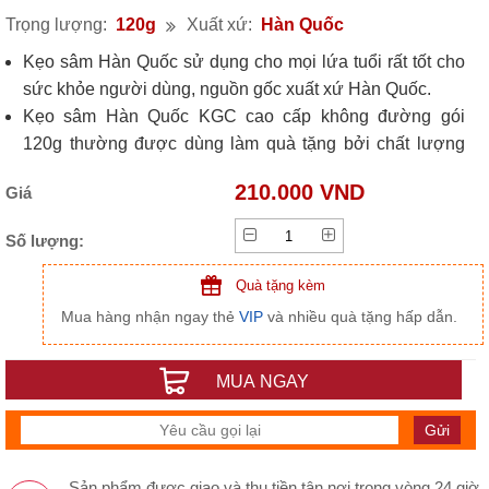
Trọng lượng:
120g
Xuất xứ:
Hàn Quốc
Kẹo sâm Hàn Quốc sử dụng cho mọi lứa tuổi rất tốt cho
sức khỏe người dùng, nguồn gốc xuất xứ Hàn Quốc.
Kẹo sâm Hàn Quốc KGC cao cấp không đường gói
120g thường được dùng làm quà tặng bởi chất lượng
cao và hàm lượng sâm nhiều hơn các loại kẹo khác, vị
210.000 VND
Giá
thanh mát, thơm ngon.
Số lượng:
Quà tặng kèm
Mua hàng nhận ngay thẻ
VIP
và nhiều quà tặng hấp dẫn.
MUA NGAY
Sản phẩm được giao và thu tiền tận nơi trong vòng 24 giờ