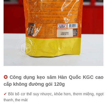
✪
Công dụng
k
ẹo sâm Hàn Quốc KGC cao
cấp không đường gói 120g
✔
Bồi bổ cơ thể suy nhược, khỏe hơn,
thơm miệng, ngọt
thanh, the mát