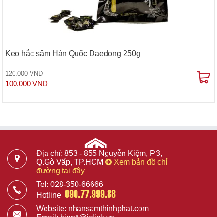
Kẹo hắc sâm Hàn Quốc Daedong 250g
120.000 VND
100.000 VND
Địa chỉ: 853 - 855 Nguyễn Kiệm, P.3,
Q.Gò Vấp, TP.HCM
Xem bản đồ chỉ
đường tại đây
Tel: 028-350-66666
090.77.999.88
Hotline:
Website: nhansamthinhphat.com