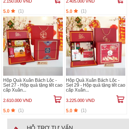
2.150.000 VND
2.405.000 VND
(1)
(1)
5.0
5.0
Hộp Quà Xuân Bách Lộc -
Hộp Quà Xuân Bách Lộc -
Set 27 - Hộp quà tặng tết cao
Set 29 - Hộp quà tặng tết cao
cấp Xuân...
cấp Xuân...
2.610.000 VND
3.225.000 VND
(1)
(1)
5.0
5.0
HỖ TRỢ TƯ VẤN