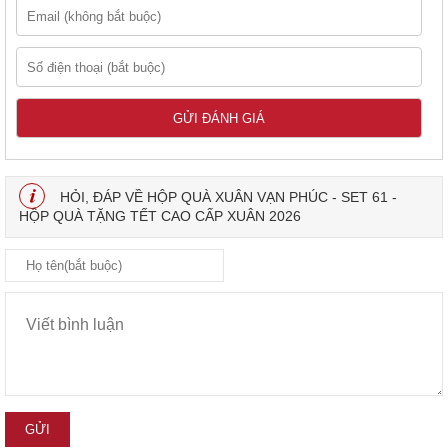
HỎI, ĐÁP VỀ HỘP QUÀ XUÂN VẠN PHÚC - SET 61 -
HỘP QUÀ TẶNG TẾT CAO CẤP XUÂN 2026