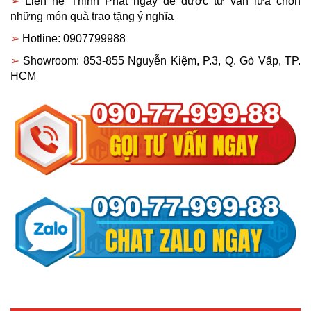
➢ 
Liên hệ Thịnh Phát ngay để được tư vấn lựa chọn 
những món quà trao tặng ý nghĩa
➢ 
Hotline: 0907799988
➢ 
Showroom: 853-855 Nguyễn Kiệm, P.3, Q. Gò Vấp, TP. 
HCM