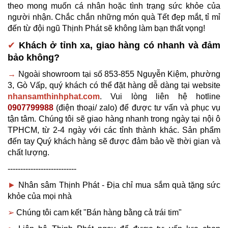
theo mong muốn cá nhân hoặc tình trạng sức khỏe của 
người nhận. Chắc chắn những món quà Tết đẹp mắt, tỉ mỉ 
đến từ đội ngũ Thịnh Phát sẽ không làm bạn thất vọng!
✔
Khách ở tỉnh xa, giao hàng có nhanh và đảm 
bảo không?
→ 
Ngoài showroom tại số 853-855 Nguyễn Kiệm, phường 
3, Gò Vấp, quý khách có thể đặt hàng dễ dàng tại website 
nhansamthinhphat.com
. Vui lòng liên hệ hotline 
0907799988
 (điện thoại/ zalo) để được tư vấn và phục vụ 
tận tâm. Chúng tôi sẽ giao hàng nhanh trong ngày tại nội ô 
TPHCM, từ 2-4 ngày với các tỉnh thành khác. Sản phẩm 
đến tay Quý khách hàng sẽ được đảm bảo về thời gian và 
chất lượng.
---------------------------
► 
Nhân sâm Thịnh Phát - Địa chỉ mua sắm 
quà tặng sức 
khỏe
của mọi nhà
➢ 
Chúng tôi cam kết "Bán hàng bằng cả trái tim"