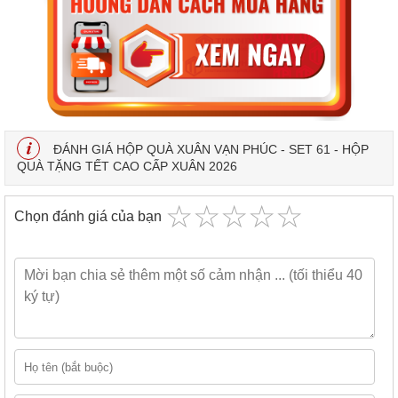
ĐÁNH GIÁ HỘP QUÀ XUÂN VẠN PHÚC - SET 61 - HỘP
QUÀ TẶNG TẾT CAO CẤP XUÂN 2026
☆
★
☆
★
☆
★
☆
★
☆
★
Chọn đánh giá của bạn