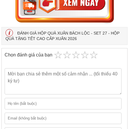
ĐÁNH GIÁ HỘP QUÀ XUÂN BÁCH LỘC - SET 27 - HỘP
QUÀ TẶNG TẾT CAO CẤP XUÂN 2026
☆
★
☆
★
☆
★
☆
★
☆
★
Chọn đánh giá của bạn