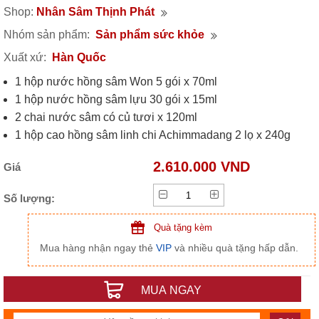
Shop:
Nhân Sâm Thịnh Phát
Nhóm sản phẩm:
Sản phẩm sức khỏe
Xuất xứ:
Hàn Quốc
1 hộp nước hồng sâm Won 5 gói x 70ml
1 hộp nước hồng sâm lựu 30 gói x 15ml
2 chai nước sâm có củ tươi x 120ml
1 hộp cao hồng sâm linh chi Achimmadang 2 lọ x 240g
1 hộp viên sâm nhung linh chi đông trùng hạ thảo 120
2.610.000 VND
Giá
viên Insam
Số lượng:
Quà tặng kèm
Mua hàng nhận ngay thẻ
VIP
và nhiều quà tặng hấp dẫn.
MUA NGAY