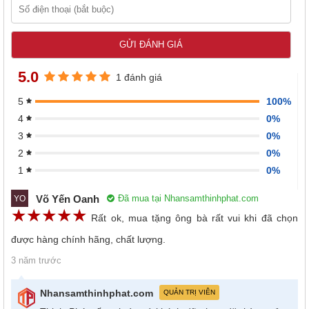
5.0
1 đánh giá
100%
5
0%
4
0%
3
0%
2
0%
1
Võ Yến Oanh
Đã mua tại Nhansamthinhphat.com
YO
☆
★
☆
★
☆
★
☆
★
☆
★
Rất ok, mua tặng ông bà rất vui khi đã chọn
được hàng chính hãng, chất lượng.
3 năm trước
Nhansamthinhphat.com
QUẢN TRỊ VIÊN