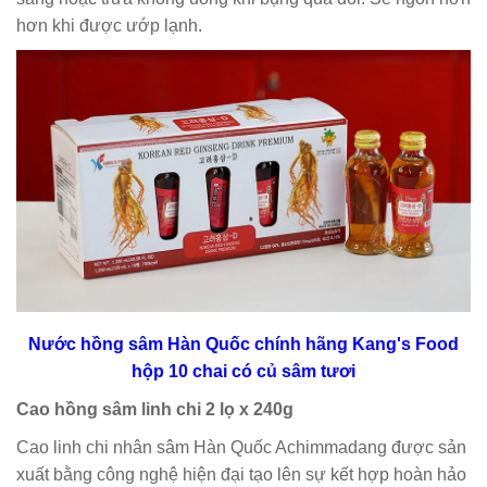
hơn khi được ướp lạnh.
Nước hồng sâm Hàn Quốc chính hãng Kang's Food
hộp 10 chai có củ sâm tươi
Cao hồng sâm linh chi 2 lọ x 240g
Cao linh chi nhân sâm Hàn Quốc Achimmadang được sản
xuất bằng công nghệ hiện đại tạo lên sự kết hợp hoàn hảo