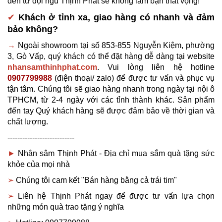
đến từ đội ngũ Thịnh Phát sẽ không làm bạn thất vọng!
✔
Khách ở tỉnh xa, giao hàng có nhanh và đảm 
bảo không?
→ 
Ngoài showroom tại số 853-855 Nguyễn Kiệm, phường 
3, Gò Vấp, quý khách có thể đặt hàng dễ dàng tại website 
nhansamthinhphat.com
. Vui lòng liên hệ hotline 
0907799988
 (điện thoại/ zalo) để được tư vấn và phục vụ 
tận tâm. Chúng tôi sẽ giao hàng nhanh trong ngày tại nội ô 
TPHCM, từ 2-4 ngày với các tỉnh thành khác. Sản phẩm 
đến tay Quý khách hàng sẽ được đảm bảo về thời gian và 
chất lượng.
---------------------------
► 
Nhân sâm Thịnh Phát - Địa chỉ mua sắm 
quà tặng sức 
khỏe
của mọi nhà
➢ 
Chúng tôi cam kết "Bán hàng bằng cả trái tim"
➢ 
Liên hệ Thịnh Phát ngay để được tư vấn lựa chọn 
những món quà trao tặng ý nghĩa