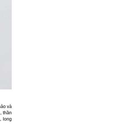
ảo và 
 thần 
 long 