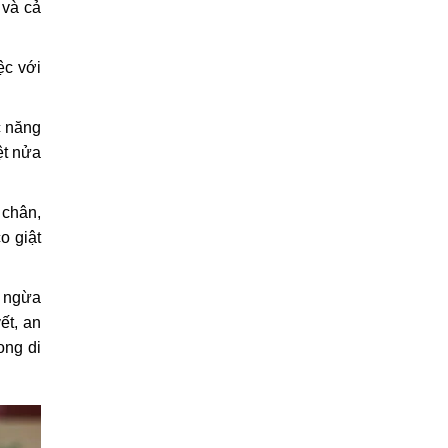
và cả 
c với 
 năng 
t nửa 
chân, 
 giật 
 ngừa 
t, an 
ng di 