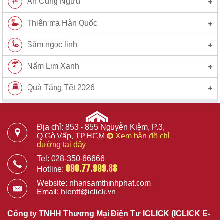
An Cung Ngưu
Thiên ma Hàn Quốc
Sâm ngọc linh
Nấm Lim Xanh
Quà Tặng Tết 2026
Địa chỉ: 853 - 855 Nguyễn Kiệm, P.3,
Q.Gò Vấp, TP.HCM
Xem bản đồ chỉ
đường tại đây
Tel: 028-350-66666
090.77.999.88
Hotline:
Website: nhansamthinhphat.com
Email: hientt@iclick.vn
Công ty TNHH Thương Mại Điện Tử ICLICK (ICLICK E-