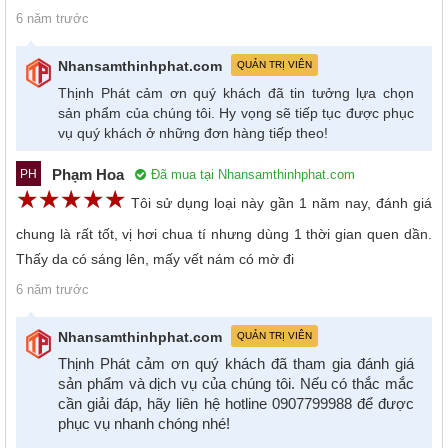
6 năm trước
Nhansamthinhphat.com
QUẢN TRỊ VIÊN
Thịnh Phát cảm ơn quý khách đã tin tưởng lựa chọn
sản phẩm của chúng tôi. Hy vọng sẽ tiếp tục được phục
vụ quý khách ở những đơn hàng tiếp theo!
Phạm Hoa
Đã mua tại Nhansamthinhphat.com
PH
☆
★
☆
★
☆
★
☆
★
☆
★
Tôi sử dụng loại này gần 1 năm nay, đánh giá
chung là rất tốt, vị hơi chua tí nhưng dùng 1 thời gian quen dần.
Thấy da có sáng lên, mấy vết nám có mờ đi
6 năm trước
Nhansamthinhphat.com
QUẢN TRỊ VIÊN
Thịnh Phát cảm ơn quý khách đã tham gia đánh giá
sản phẩm và dịch vụ của chúng tôi. Nếu có thắc mắc
cần giải đáp, hãy liên hệ hotline 0907799988 để được
phục vụ nhanh chóng nhé!