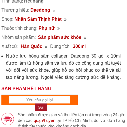
Tình trạng:
Hết hàng
Thương hiệu:
Daedong
Shop:
Nhân Sâm Thịnh Phát
Thuộc tính chung:
Phụ nữ
Nhóm sản phẩm:
Sản phẩm sức khỏe
Xuất xứ:
Hàn Quốc
Dung tích:
300ml
Nước lựu hồng sâm collagen Daedong 30 gói x 10ml
được làm từ hồng sâm và lựu đỏ có công dụng rất tuyệt
vời đối với sức khỏe, giúp hỗ trợ hồi phục cơ thể và tái
tạo năng lượng. Ngoài việc tăng cường sức đề kháng,
lựu được kết hợp với Collagen còn giúp tăng độ đàn hồi
SẢN PHẨM HẾT HÀNG
của da, giúp chị em phụ nữ luôn khỏe mạnh và tràn đầy
năng lượng.
Sản phẩm có bao bì đẹp và hiệu quả cao cho việc làm
đẹp của phụ nữ nên được chọn làm quà tặng cho người
Sản phẩm được giao và thu tiền tận nơi trong vòng 24 giờ
thân cho đối tác khách hàng nữ.
đến các
quận/huyện
tại TP Hồ Chí Minh, đối với đơn hàng
ở tỉnh tùy thuộc vào khoảng cách địa