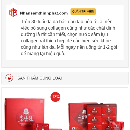
QUẢN TRỊ VIÊN
Nhansamthinhphat.com
Trên 30 tuổi da đã bắc đầu lão hóa rồi ạ, nên
việc bổ sung collagen cũng như các chất dinh
dưỡng là rất cần thiết, chọn nước sâm lựu
collagen rất thích hợp để cải thiện sức khỏe
cũng như làn da. Mỗi ngày nên uống từ 1-2 gói
để mang lại hiệu quả.
SẢN PHẨM CÙNG LOẠI
-13%