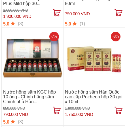
Plus Mild hộp 30...
80ml
2.050.000 VND
790.000 VND
1.900.000 VND
(3)
(1)
5.0
5.0
-7%
-8%
Nước hồng sâm KGC hộp
Nước hồng sâm Hàn Quốc
10 ống - Chính hãng sâm
cao cấp Pocheon hộp 30 gói
Chính phủ Hàn...
x 10ml
850.000 VND
1.900.000 VND
790.000 VND
1.750.000 VND
(3)
5.0