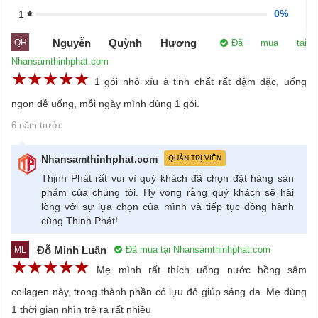
0%
1
Nguyễn Quỳnh Hương
Đã mua tại
QH
Nhansamthinhphat.com
☆
★
☆
★
☆
★
☆
★
☆
★
1 gói nhỏ xíu à tinh chất rất đậm đặc, uống
ngon dễ uống, mỗi ngày mình dùng 1 gói.
6 năm trước
Nhansamthinhphat.com
QUẢN TRỊ VIÊN
Thịnh Phát rất vui vì quý khách đã chọn đặt hàng sản
phẩm của chúng tôi. Hy vọng rằng quý khách sẽ hài
lòng với sự lựa chọn của mình và tiếp tục đồng hành
cùng Thịnh Phát!
Đỗ Minh Luân
Đã mua tại Nhansamthinhphat.com
ML
☆
★
☆
★
☆
★
☆
★
☆
★
Mẹ mình rất thích uống nước hồng sâm
collagen này, trong thành phần có lựu đỏ giúp sáng da. Mẹ dùng
1 thời gian nhìn trẻ ra rất nhiều