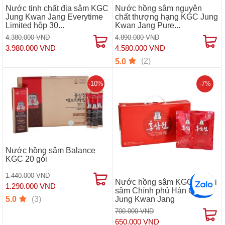
Nước tinh chất địa sâm KGC
Nước hồng sâm nguyên
Jung Kwan Jang Everytime
chất thượng hạng KGC Jung
Limited hộp 30...
Kwan Jang Pure...
4.380.000 VND
4.890.000 VND
3.980.000 VND
4.580.000 VND
(2)
5.0
-10%
-7%
Nước hồng sâm Balance
KGC 20 gói
1.440.000 VND
Nước hồng sâm KGC 15 gói
1.290.000 VND
sâm Chính phủ Hàn Quốc
(3)
Jung Kwan Jang
5.0
700.000 VND
650.000 VND