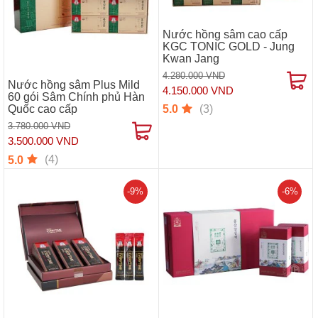
Nước hồng sâm cao cấp
KGC TONIC GOLD - Jung
Kwan Jang
4.280.000 VND
Nước hồng sâm Plus Mild
4.150.000 VND
60 gói Sâm Chính phủ Hàn
(3)
Quốc cao cấp
5.0
3.780.000 VND
3.500.000 VND
(4)
5.0
-9%
-6%